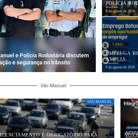
POLÍCIA RO
DISCUTEM A
6 de agosto de 2026
EDUCAÇÃO 
SEGURANÇA
TRÂNSITO
EMPREGA B
nuel e Polícia Rodoviária discutem
AMPLIA
ção e segurança no trânsito
OPORTUNID
6 de agosto de 2026
EMPREGO E 
MIL CURRÍC
CADASTRAD
São Manuel
SÃO MANUEL
ICENCIAMENTO É OBRIGATÓRIO PARA
NOVE