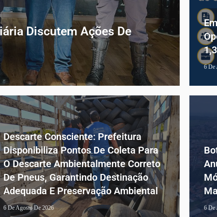
Em
iária Discutem Ações De
Op
1,
6 De
Descarte Consciente: Prefeitura
Disponibiliza Pontos De Coleta Para
Bo
O Descarte Ambientalmente Correto
An
De Pneus, Garantindo Destinação
Mó
Adequada E Preservação Ambiental
Ma
6 De Agosto De 2026
6 De