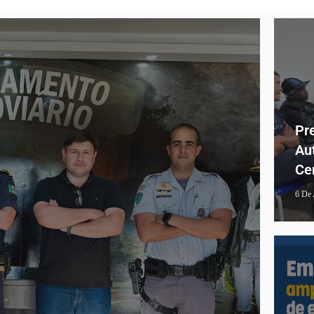
Pr
Au
Ce
6 De