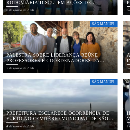
RODOVIÁRIA DISCUTEM AÇÕES DE
P
EDUCAÇÃO E SEGURANÇA NO TRÂNSITO
C
6 de agosto de 2026
6 
SÃO MANUEL
PALESTRA SOBRE LIDERANÇA REÚNE
A
PROFESSORES E COORDENADORES DA
I
REDE MUNICIPAL
S
5 de agosto de 2026
5 
SÃO MANUEL
PREFEITURA ESCLARECE OCORRÊNCIA DE
H
FURTO NO CEMITÉRIO MUNICIPAL DE SÃO
V
MANUEL
C
4 de agosto de 2026
1 