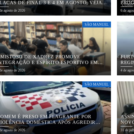
LACAS DE FINAL 3 E 4 EM AGOSTO; VEJA
PROG
ALENDÁRIO
ASSU
de agosto de 2026
6 de ago
EM A
SÃO MANUEL
MISTOSO DE XADREZ PROMOVE
FURT
NTEGRAÇÃO E ESPÍRITO ESPORTIVO EM
REGI
ÃO MANUEL
SÃO
de agosto de 2026
4 de ago
SÃO MANUEL
OMEM É PRESO EM FLAGRANTE POR
ASSI
IOLÊNCIA DOMÉSTICA APÓS AGREDIR
NOVO
OMPANHEIRA EM SÃO MANUEL
EMPR
de agosto de 2026
31 de jul