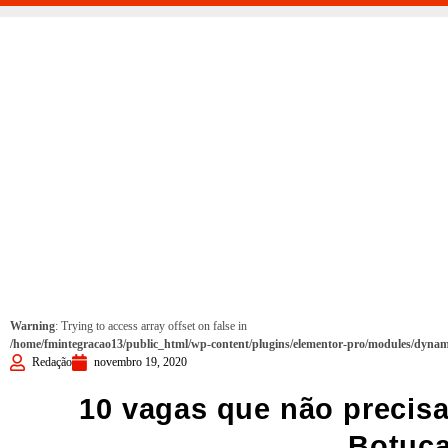
Warning
: Trying to access array offset on false in
/home/fmintegracao13/public_html/wp-content/plugins/elementor-pro/modules/dynami
Redação
novembro 19, 2020
10 vagas que não precis
Botuc