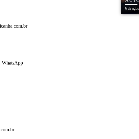
AUTO
CENT
6 de ago
picanha.com.br
81 WhatsApp
.com.br