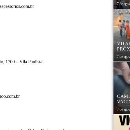
7 de ago
eacessorios.com.br
VITA
PRÓX
NA R
7 de ago
, 1709 – Vila Paulista
ahoo.com.br
CAMI
VACI
7 de ago