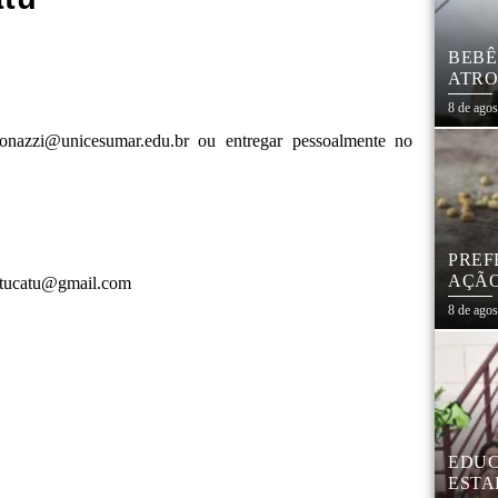
BEBÊ
ATRO
CIVI
8 de ago
imonazzi@unicesumar.edu.br ou entregar pessoalmente no
PREF
AÇÃO
botucatu@gmail.com
MAR
8 de ago
EDUC
ESTA