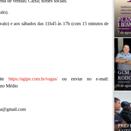
tema de vendas; Caixa; Redes sociais.
alo).
20 A
rvalo) e aos sábados das 11h45 às 17h (com 15 minutos de
LILÁ
MULH
7 de ago
GCM 
RODO
site
https://agipe.com.br/vagas/
ou enviar no e-mail:
EDUC
sino Médio
6 de ago
xina@gmail.com
PREF