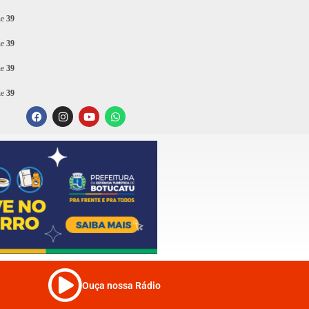
ne
39
ne
39
ne
39
ne
39
Ouça nossa Rádio