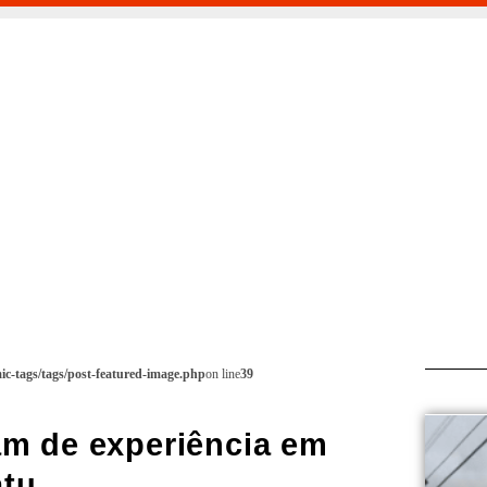
c-tags/tags/post-featured-image.php
on line
39
am de experiência em
atu