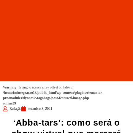
Warning
: Trying to access array offset on false in
/home/fmintegracao13/public_html/wp-content/plugins/elementor-
pro/modules/dynamic-tags/tags/post-featured-image.php
on line
39
Redação
setembro 8, 2021
‘Abba-tars’: como será o