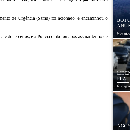
imento de Urgência (Samu) foi acionado, e encaminhou o
BOTU
ANUN
MÓVE
6 de ago
 e de terceiros, e a Polícia o liberou após assinar termo de
MATE
LICE
PLAC
CAL
6 de ago
AGOS