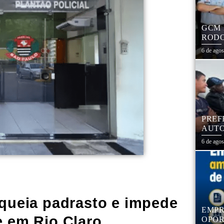
GCM 
RODO
EDUC
6 de ago
PREF
AUTO
CENT
6 de ago
queia padrasto e impede
EMPR
e em Rio Claro
OPOR