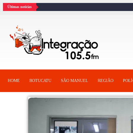
Últimas notícias
HOME
BOTUCATU
SÂO MANUEL
REGIÃO
POLÍ