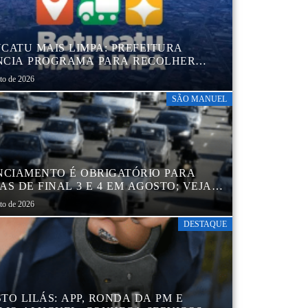
CATU MAIS LIMPA: PREFEITURA
CIA PROGRAMA PARA RECOLHER
IS, PNEUS, COLCHÕES E OUTROS
sto de 2026
RIAIS SEM USO
SÃO MANUEL
NCIAMENTO É OBRIGATÓRIO PARA
AS DE FINAL 3 E 4 EM AGOSTO; VEJA
ENDÁRIO
sto de 2026
DESTAQUE
TO LILÁS: APP, RONDA DA PM E