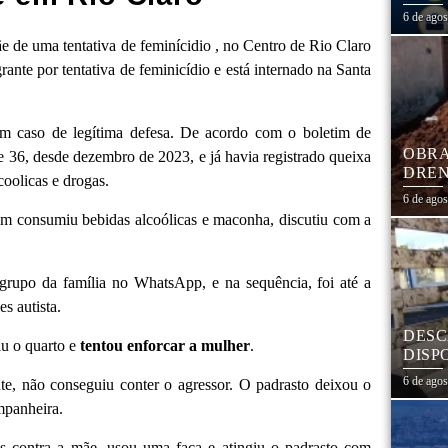
1,3 
6 de ago
 de uma tentativa de feminícidio , no Centro de Rio Claro
nte por tentativa de feminicídio e está internado na Santa
e um caso de legítima defesa. De acordo com o boletim de
OBRA
 36, desde dezembro de 2023, e já havia registrado queixa
DREN
oolicas e drogas.
TRAN
6 de ago
COHA
em consumiu bebidas alcoólicas e maconha, discutiu com a
upo da família no WhatsApp, e na sequência, foi até a
s autista.
DESC
iu o quarto e
tentou enforcar a mulher
.
DISP
DESC
6 de ago
nte, não conseguiu conter o agressor. O padrasto deixou o
PNEU
mpanheira.
ADEQ
ões contra a mãe, usou uma faca e atingiu o padrasto com