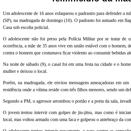
Um adolescente de 16 anos esfaqueou o padrastro para defender a mãe
(SP), na madrugada de domingo (10). O padrasto foi autuado em flagra
Casa sob escolta policial.
O adolescente não foi preso pela Polícia Militar por se tratar d
ocorrência, a mãe de 35 anos vive em união estável com o homem, de
contra o homem que costumava ficar violento ao consumir bebidas alc
Na noite de sábado (9), o casal foi em uma festa na cidade e o hom
mulher e deixou o local.
Porém, na madrugada, ele enviou mensagens ameaçadoras em um gr
residência onde a vítima reside com três filhos menores, sendo um dele
Segundo a PM, o agressor arrombou o portão e a porta da sala, invad
O jovem tentou intervir com golpes de jiu-jitsu, mas como é inicia
local, mas voltou armado com uma faca e golpeou o antebraço da co
O adolescente tentou intervir novamente, e para conter as agress