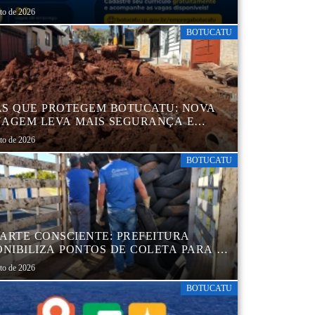
MIL CURRÍCULOS CADASTRADOS
sto de 2026
BOTUCATU
S QUE PROTEGEM BOTUCATU: NOVA
AGEM LEVA MAIS SEGURANÇA E
QUILIDADE AOS MORADORES DA
sto de 2026
B 5
BOTUCATU
ARTE CONSCIENTE: PREFEITURA
ONIBILIZA PONTOS DE COLETA PARA O
ARTE AMBIENTALMENTE CORRETO DE
sto de 2026
S, GARANTINDO DESTINAÇÃO
UADA E PRESERVAÇÃO AMBIENTAL
BOTUCATU