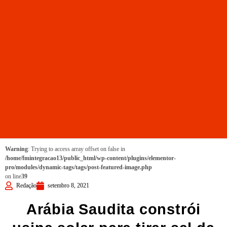
Warning
: Trying to access array offset on false in
/home/fmintegracao13/public_html/wp-content/plugins/elementor-
pro/modules/dynamic-tags/tags/post-featured-image.php
on line
39
Redação
setembro 8, 2021
Arábia Saudita constrói