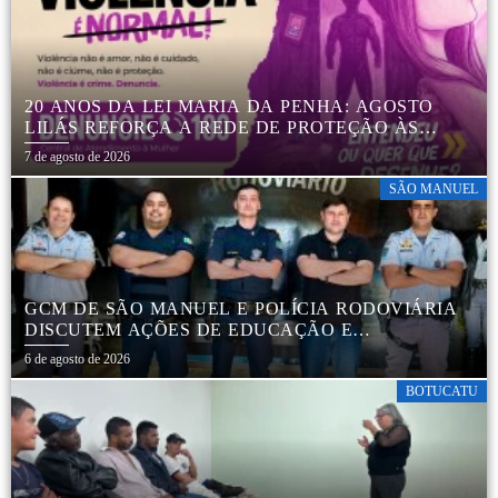
20 ANOS DA LEI MARIA DA PENHA: AGOSTO
LILÁS REFORÇA A REDE DE PROTEÇÃO ÀS
MULHERES EM BOTUCATU
7 de agosto de 2026
SÃO MANUEL
GCM DE SÃO MANUEL E POLÍCIA RODOVIÁRIA
DISCUTEM AÇÕES DE EDUCAÇÃO E
SEGURANÇA NO TRÂNSITO
6 de agosto de 2026
BOTUCATU