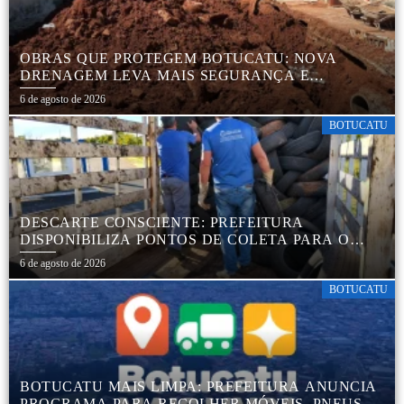
OBRAS QUE PROTEGEM BOTUCATU: NOVA
DRENAGEM LEVA MAIS SEGURANÇA E
TRANQUILIDADE AOS MORADORES DA COHAB
6 de agosto de 2026
5
BOTUCATU
DESCARTE CONSCIENTE: PREFEITURA
DISPONIBILIZA PONTOS DE COLETA PARA O
DESCARTE AMBIENTALMENTE CORRETO DE
6 de agosto de 2026
PNEUS, GARANTINDO DESTINAÇÃO ADEQUADA
E PRESERVAÇÃO AMBIENTAL
BOTUCATU
BOTUCATU MAIS LIMPA: PREFEITURA ANUNCIA
PROGRAMA PARA RECOLHER MÓVEIS, PNEUS,