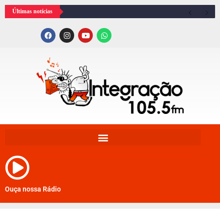
Últimas notícias
Ouça nossa Rádio