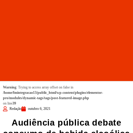
Warning
: Trying to access array offset on false in
/home/fmintegracao13/public_html/wp-content/plugins/elementor-
pro/modules/dynamic-tags/tags/post-featured-image.php
on line
39
Redação
outubro 6, 2021
Audiência pública debate