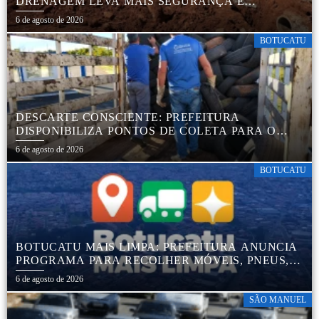
DRENAGEM LEVA MAIS SEGURANÇA E
TRANQUILIDADE AOS MORADORES DA COHAB
6 de agosto de 2026
5
BOTUCATU
DESCARTE CONSCIENTE: PREFEITURA
DISPONIBILIZA PONTOS DE COLETA PARA O
DESCARTE AMBIENTALMENTE CORRETO DE
6 de agosto de 2026
PNEUS, GARANTINDO DESTINAÇÃO ADEQUADA
E PRESERVAÇÃO AMBIENTAL
BOTUCATU
BOTUCATU MAIS LIMPA: PREFEITURA ANUNCIA
PROGRAMA PARA RECOLHER MÓVEIS, PNEUS,
COLCHÕES E OUTROS MATERIAIS SEM USO
6 de agosto de 2026
SÃO MANUEL