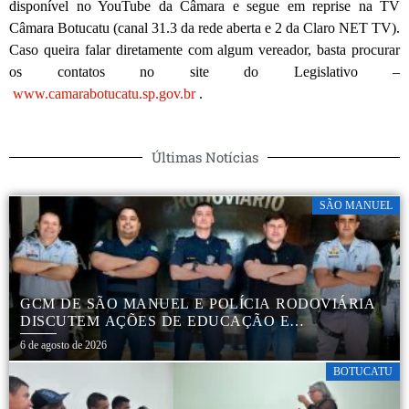
disponível no YouTube da Câmara e segue em reprise na TV
Câmara Botucatu (canal 31.3 da rede aberta e 2 da Claro NET TV).
Caso queira falar diretamente com algum vereador, basta procurar
os contatos no site do Legislativo –
www.camarabotucatu.sp.gov.br
.
Últimas Notícias
SÃO MANUEL
GCM DE SÃO MANUEL E POLÍCIA RODOVIÁRIA
DISCUTEM AÇÕES DE EDUCAÇÃO E
SEGURANÇA NO TRÂNSITO
6 de agosto de 2026
BOTUCATU