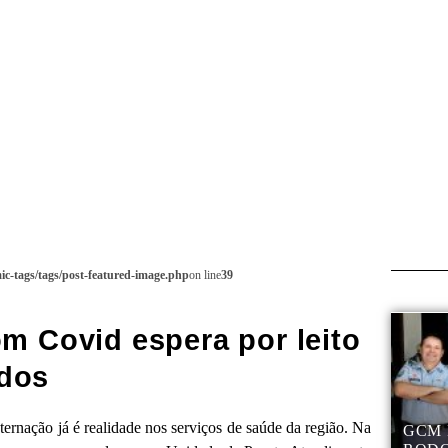
c-tags/tags/post-featured-image.php
on line
39
 Covid espera por leito
dos
ternação já é realidade nos serviços de saúde da região. Na
GCM 