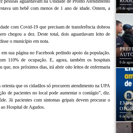
RODO
 dez pessoas aguardavam na Unidade de Pronto Atendimento
EDUC
s, estava um bebê com menos de 1 ano de idade. Ontem, a
6 de ago
idade com Covid-19 que precisam de transferência dobrou
ero chegou a dez. Deste total, dois aguardavam leito de
disse o município em nota.
PREF
o em sua página no Facebook pedindo apoio da população.
AUTO
á com 110% de ocupação. E, agora, também os hospitais
CENT
6 de ago
 que, nos próximos dias, irá abrir oito leitos de enfermaria
os orienta que os cidadãos só procurem atendimento na UPA
ão de pacientes no local pode aumentar o contágio”, diz.
aúde. Já pacientes com sintomas gripais devem procurar o
EMPR
o ao Hospital de Agudos.
OPOR
1,3 
6 de ago