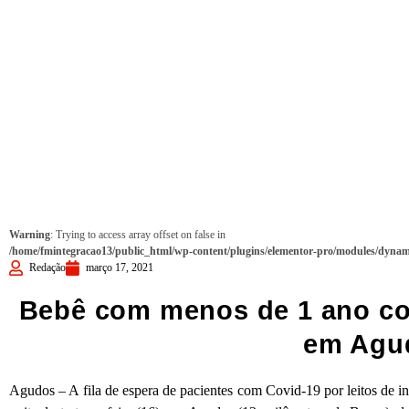
Warning
: Trying to access array offset on false in
/home/fmintegracao13/public_html/wp-content/plugins/elementor-pro/modules/dynami
Redação
março 17, 2021
Bebê com menos de 1 ano com
em Agu
Agudos – A fila de espera de pacientes com Covid-19 por leitos de in