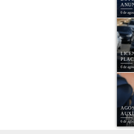
ANUN
MÓVE
6 de ago
MATE
LICE
PLAC
CAL
6 de ago
AGOS
AUXÍ
REDE
6 de ago
ESTA