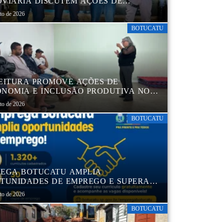
VIÁRIA DISCUTEM AÇÕES DE
AÇÃO E SEGURANÇA NO TRÂNSITO
sto de 2026
BOTUCATU
EITURA PROMOVE AÇÕES DE
NOMIA E INCLUSÃO PRODUTIVA NO
RO POP VIDA
sto de 2026
BOTUCATU
EGA BOTUCATU AMPLIA
TUNIDADES DE EMPREGO E SUPERA
MIL CURRÍCULOS CADASTRADOS
sto de 2026
BOTUCATU