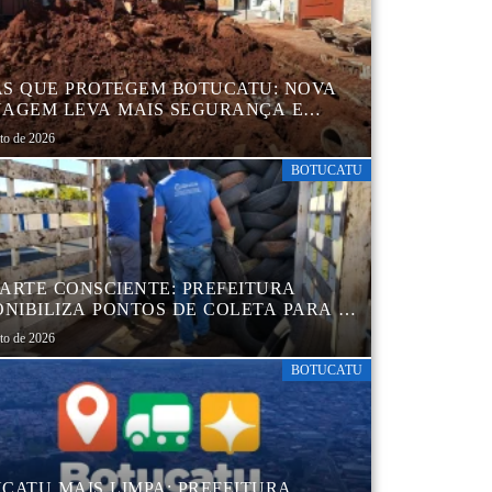
S QUE PROTEGEM BOTUCATU: NOVA
AGEM LEVA MAIS SEGURANÇA E
QUILIDADE AOS MORADORES DA
sto de 2026
B 5
BOTUCATU
ARTE CONSCIENTE: PREFEITURA
ONIBILIZA PONTOS DE COLETA PARA O
ARTE AMBIENTALMENTE CORRETO DE
sto de 2026
S, GARANTINDO DESTINAÇÃO
UADA E PRESERVAÇÃO AMBIENTAL
BOTUCATU
CATU MAIS LIMPA: PREFEITURA