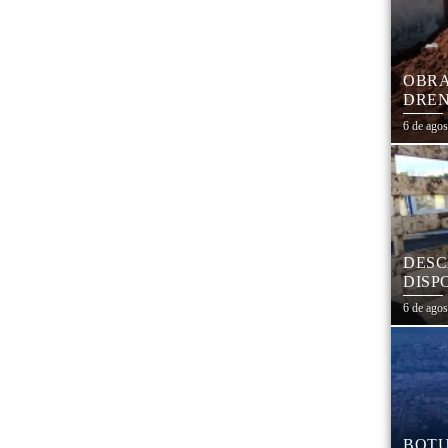
OBRA
DREN
TRAN
6 de ago
COHA
DESC
DISP
DESC
6 de ago
PNEU
ADEQ
BOTU