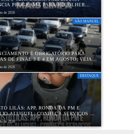
CIA PROGRAMA PARA RECOLHER
IS, PNEUS, COLCHÕES E OUTROS
sto de 2026
RIAIS SEM USO
SÃO MANUEL
NCIAMENTO É OBRIGATÓRIO PARA
AS DE FINAL 3 E 4 EM AGOSTO; VEJA
ENDÁRIO
sto de 2026
DESTAQUE
TO LILÁS: APP, RONDA DA PM E
LIO-ALUGUEL; CONHEÇA SERVIÇOS DA
 DE PROTEÇÃO ÀS MULHERES NO
sto de 2026
DO DE SP