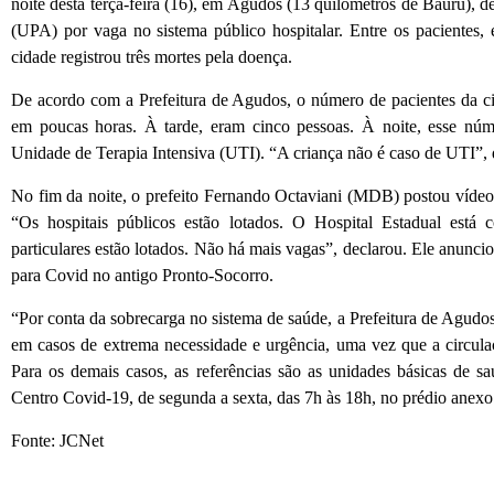
noite desta terça-feira (16), em Agudos (13 quilômetros de Bauru),
(UPA) por vaga no sistema público hospitalar. Entre os paciente
cidade registrou três mortes pela doença.
De acordo com a Prefeitura de Agudos, o número de pacientes da c
em poucas horas. À tarde, eram cinco pessoas. À noite, esse núm
Unidade de Terapia Intensiva (UTI). “A criança não é caso de UTI”, 
No fim da noite, o prefeito Fernando Octaviani (MDB) postou víde
“Os hospitais públicos estão lotados. O Hospital Estadual est
particulares estão lotados. Não há mais vagas”, declarou. Ele anunciou
para Covid no antigo Pronto-Socorro.
“Por conta da sobrecarga no sistema de saúde, a Prefeitura de Agud
em casos de extrema necessidade e urgência, uma vez que a circulaç
Para os demais casos, as referências são as unidades básicas de s
Centro Covid-19, de segunda a sexta, das 7h às 18h, no prédio anex
Fonte: JCNet