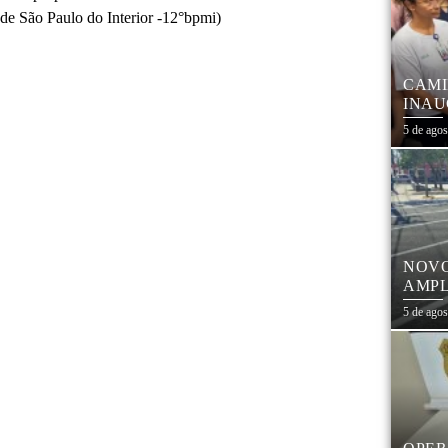
 de São Paulo do Interior -12°bpmi)
CAMI
INAU
FORT
5 de ago
COM 
NOVO
AMPL
CEN
5 de ago