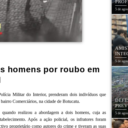
PROF
REDE
5 de ago
AMIS
INTE
SÃO
5 de ago
ois homens por roubo em
l
olícia Militar do Interior, prenderam dois indivíduos que
DEFE
bairro Comerciários, na cidade de Botucatu.
PREV
DIAS
vo quando realizou a abordagem a dois homens, cuja as
5 de ago
tabelecimento. Após a ação policial, os infratores foram
tivo proprietário como autores do crime e tiveram as suas