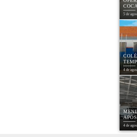
OPER
COCA
PARA
5 de ago
COLÉ
TEMP
REES
4 de ago
MENI
APÓS
PRES
4 de ago