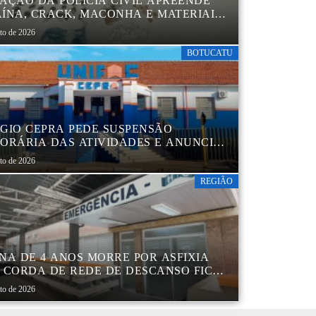
AÇÃO DA POLÍCIA CIVIL APREENDE
ÍNA, CRACK, MACONHA E MATERIAIS
 EMBALAR DROGAS EM BOTUCATU
sto de 2026
BOTUCATU
GIO CEPRA PEDE SUSPENSÃO
ORÁRIA DAS ATIVIDADES E ANUNCIA
TRUTURAÇÃO EM BOTUCATU
sto de 2026
REGIÃO
NA DE 4 ANOS MORRE POR ASFIXIA
 CORDA DE REDE DE DESCANSO FICAR
A AO PESCOÇO EM MARÍLIA
sto de 2026