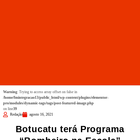
Warning
: Trying to access array offset on false in
/home/fmintegracao13/public_html/wp-content/plugins/elementor-
pro/modules/dynamic-tags/tags/post-featured-image.php
on line
39
Redação
agosto 16, 2021
Botucatu terá Programa