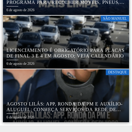
PROGRAMA PARA RECOLHER MÓVEIS, PNEUS,
COLCHÕES E OUTROS MATERIAIS SEM USO
6 de agosto de 2026
SÃO MANUEL
LICENCIAMENTO É OBRIGATÓRIO PARA PLACAS
DE FINAL 3 E 4 EM AGOSTO; VEJA CALENDÁRIO
6 de agosto de 2026
DESTAQUE
AGOSTO LILÁS: APP, RONDA DA PM E AUXÍLIO-
ALUGUEL; CONHEÇA SERVIÇOS DA REDE DE
PROTEÇÃO ÀS MULHERES NO ESTADO DE SP
6 de agosto de 2026