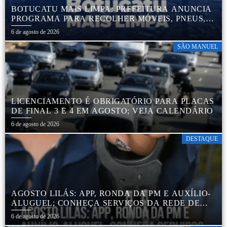
BOTUCATU MAIS LIMPA: PREFEITURA ANUNCIA
PROGRAMA PARA RECOLHER MÓVEIS, PNEUS,
COLCHÕES E OUTROS MATERIAIS SEM USO
6 de agosto de 2026
SÃO MANUEL
LICENCIAMENTO É OBRIGATÓRIO PARA PLACAS
DE FINAL 3 E 4 EM AGOSTO; VEJA CALENDÁRIO
6 de agosto de 2026
DESTAQUE
AGOSTO LILÁS: APP, RONDA DA PM E AUXÍLIO-
ALUGUEL; CONHEÇA SERVIÇOS DA REDE DE
PROTEÇÃO ÀS MULHERES NO ESTADO DE SP
6 de agosto de 2026