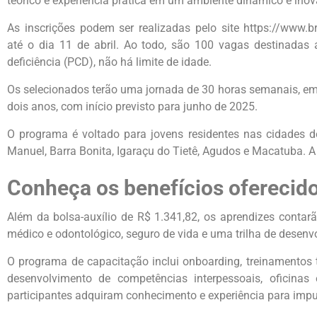
teórico e experiência prática em um ambiente dinâmico e inov
As inscrições podem ser realizadas pelo site https://www.
até o dia 11 de abril. Ao todo, são 100 vagas destinada
deficiência (PCD), não há limite de idade.
Os selecionados terão uma jornada de 30 horas semanais, em 
dois anos, com início previsto para junho de 2025.
O programa é voltado para jovens residentes nas cidades de
Manuel, Barra Bonita, Igaraçu do Tietê, Agudos e Macatuba. A
Conheça os benefícios oferecid
Além da bolsa-auxílio de R$ 1.341,82, os aprendizes contarã
médico e odontológico, seguro de vida e uma trilha de desenv
O programa de capacitação inclui onboarding, treinamentos t
desenvolvimento de competências interpessoais, oficinas
participantes adquiram conhecimento e experiência para impul