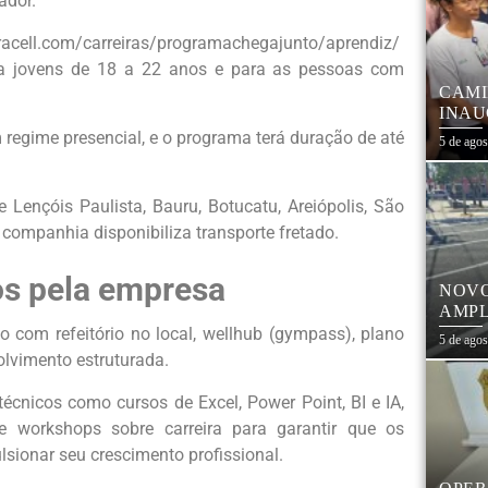
ador.
bracell.com/carreiras/programachegajunto/aprendiz/
s a jovens de 18 a 22 anos e para as pessoas com
CAMI
INAU
FORT
regime presencial, e o programa terá duração de até
5 de ago
COM 
 Lençóis Paulista, Bauru, Botucatu, Areiópolis, São
 companhia disponibiliza transporte fretado.
os pela empresa
NOVO
AMPL
CEN
o com refeitório no local, wellhub (gympass), plano
5 de ago
olvimento estruturada.
écnicos como cursos de Excel, Power Point, BI e IA,
 e workshops sobre carreira para garantir que os
sionar seu crescimento profissional.