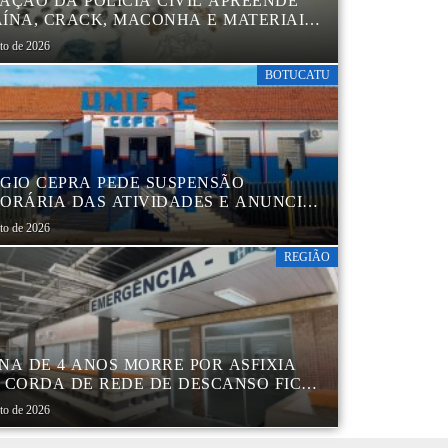
AÇÃO DA POLÍCIA CIVIL APREENDE
ÍNA, CRACK, MACONHA E MATERIAIS
 EMBALAR DROGAS EM BOTUCATU
sto de 2026
BOTUCATU
GIO CEPRA PEDE SUSPENSÃO
ORÁRIA DAS ATIVIDADES E ANUNCIA
TRUTURAÇÃO EM BOTUCATU
sto de 2026
REGIÃO
NA DE 4 ANOS MORRE POR ASFIXIA
 CORDA DE REDE DE DESCANSO FICAR
A AO PESCOÇO EM MARÍLIA
sto de 2026