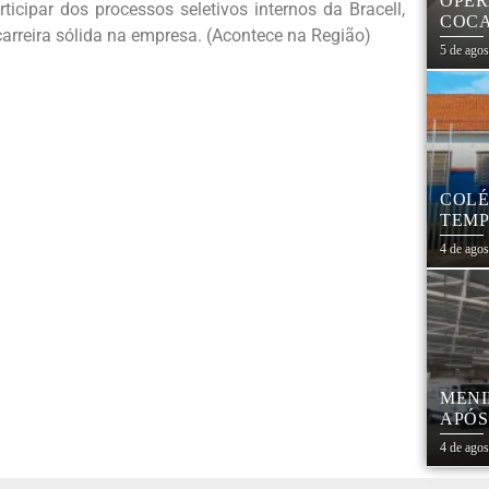
OPER
icipar dos processos seletivos internos da Bracell,
COCA
rreira sólida na empresa. (Acontece na Região)
PARA
5 de ago
COLÉ
TEMP
REES
4 de ago
MENI
APÓS
PRES
4 de ago