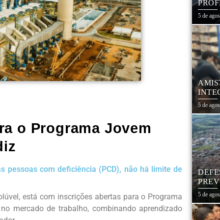
PROF
REDE
5 de ago
AMIS
INTE
SÃO
5 de ago
ara o Programa Jovem
iz
s pessoas com deficiência (PCD), não há limite de
DEFE
PREV
DIAS
5 de ago
olúvel, está com inscrições abertas para o Programa
ens no mercado de trabalho, combinando aprendizado