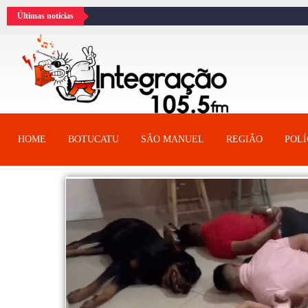
Últimas notícias
HOME
BOTUCATU
SÂO MANUEL
REGIÃO
POLÍ