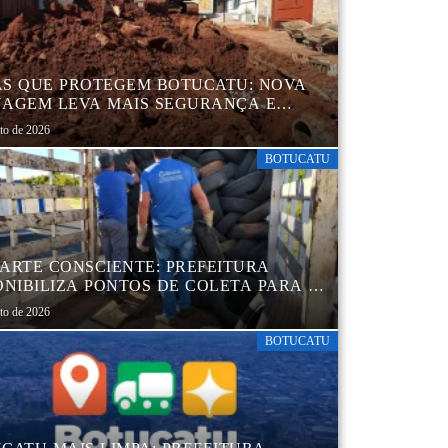
S QUE PROTEGEM BOTUCATU: NOVA
AGEM LEVA MAIS SEGURANÇA E
QUILIDADE AOS MORADORES DA
sto de 2026
B 5
BOTUCATU
ARTE CONSCIENTE: PREFEITURA
ONIBILIZA PONTOS DE COLETA PARA O
ARTE AMBIENTALMENTE CORRETO DE
sto de 2026
S, GARANTINDO DESTINAÇÃO
UADA E PRESERVAÇÃO AMBIENTAL
BOTUCATU