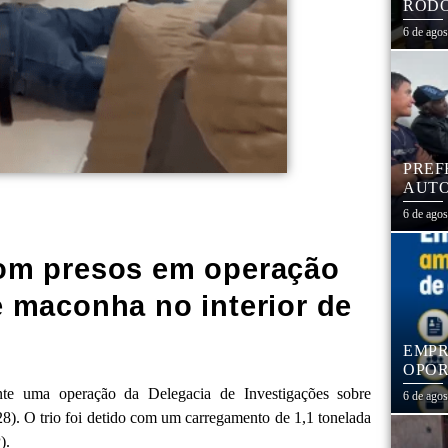
RODO
EDUC
6 de ago
PREF
AUTO
CENT
6 de ago
com presos em operação
 maconha no interior de
EMPR
OPOR
1,3 
nte uma operação da Delegacia de Investigações sobre
6 de ago
28). O trio foi detido com um carregamento de 1,1 tonelada
).