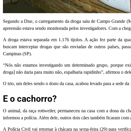
Segundo a Dise, o carregamento da droga saiu de Campo Grande (MS
apreensão estava sendo monitorada pelos investigadores. Com a cheg
A droga estava separada em 1.176 tijolos. A ação fez parte da qua
buscam interceptar drogas que são enviadas de outros países, pas
Campinas (SP).
“Nós não estamos investigando um determinado grupo, porque exis
droga] não daria para muito não, espalharia rapidinho”, afirmou o de
O trio, um deles sendo o dono da casa, acabou levado para a sede da
E o cachorro?
O animal, da raça rottweiler, permaneceu na casa com a dona da ch
informou a polícia. Além dele, outros dois cães também ficaram com 
A Polícia Civil vai retornar à chácara na sexta-feira (29) para verifi