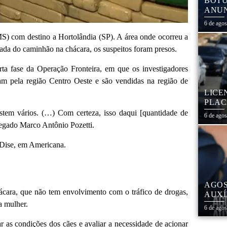
BOTU
ANUN
MÓVE
6 de ago
MATE
) com destino a Hortolândia (SP). A área onde ocorreu a
ada do caminhão na chácara, os suspeitos foram presos.
rta fase da Operação Fronteira, em que os investigadores
sam pela região Centro Oeste e são vendidas na região de
LICE
PLAC
CAL
tem vários. (…) Com certeza, isso daqui [quantidade de
6 de ago
legado Marco Antônio Pozetti.
 Dise, em Americana.
AGOS
ácara, que não tem envolvimento com o tráfico de drogas,
AUXÍ
REDE
a mulher.
6 de ago
ESTA
car as condições dos cães e avaliar a necessidade de acionar