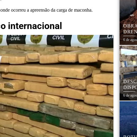
a onde ocorreu a apreensão da carga de maconha.
co internacional
OBRA
DREN
TRAN
6 de ago
COHA
DESC
DISP
DESC
6 de ago
PNEU
ADEQ