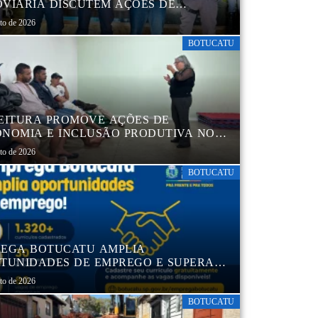
VIÁRIA DISCUTEM AÇÕES DE
AÇÃO E SEGURANÇA NO TRÂNSITO
sto de 2026
BOTUCATU
EITURA PROMOVE AÇÕES DE
NOMIA E INCLUSÃO PRODUTIVA NO
RO POP VIDA
sto de 2026
BOTUCATU
EGA BOTUCATU AMPLIA
TUNIDADES DE EMPREGO E SUPERA
MIL CURRÍCULOS CADASTRADOS
sto de 2026
BOTUCATU