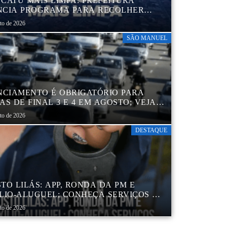
CATU MAIS LIMPA: PREFEITURA
CIA PROGRAMA PARA RECOLHER
IS, PNEUS, COLCHÕES E OUTROS
sto de 2026
RIAIS SEM USO
SÃO MANUEL
NCIAMENTO É OBRIGATÓRIO PARA
AS DE FINAL 3 E 4 EM AGOSTO; VEJA
ENDÁRIO
sto de 2026
DESTAQUE
TO LILÁS: APP, RONDA DA PM E
LIO-ALUGUEL; CONHEÇA SERVIÇOS DA
 DE PROTEÇÃO ÀS MULHERES NO
sto de 2026
DO DE SP