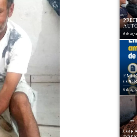
PREF
AUTO
CENT
6 de ago
EMPR
OPOR
1,3 
6 de ago
OBRA