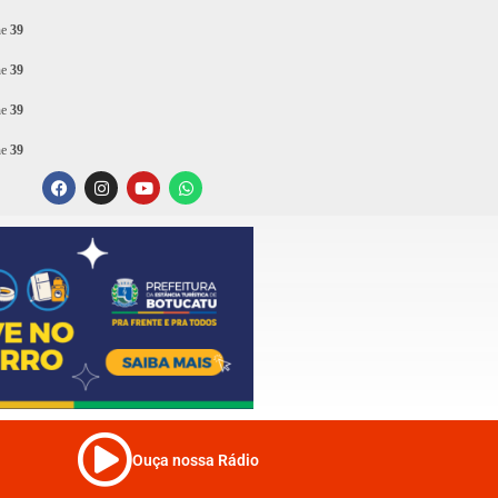
ne
39
ne
39
ne
39
ne
39
Ouça nossa Rádio