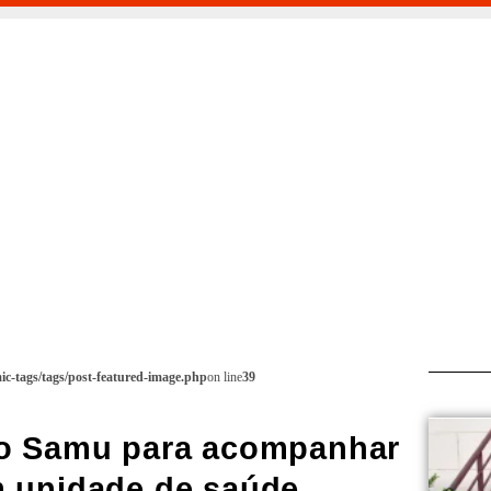
c-tags/tags/post-featured-image.php
on line
39
do Samu para acompanhar
m unidade de saúde