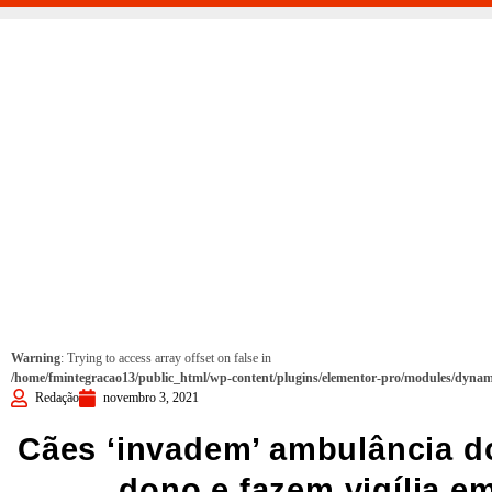
Warning
: Trying to access array offset on false in
/home/fmintegracao13/public_html/wp-content/plugins/elementor-pro/modules/dynami
Redação
novembro 3, 2021
Cães ‘invadem’ ambulância 
dono e fazem vigília e