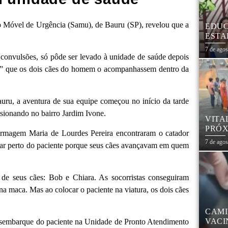
o Móvel de Urgência (Samu), de Bauru (SP), revelou que a
EDUC
ESTA
7 de ago
e convulsões, só pôde ser levado à unidade de saúde depois
ram” que os dois cães do homem o acompanhassem dentro da
uru, a aventura de sua equipe começou no início da tarde
lsionando no bairro Jardim Ivone.
VITA
PRÓX
fermagem Maria de Lourdes Pereira encontraram o catador
NA R
7 de ago
ar perto do paciente porque seus cães avançavam em quem
de seus cães: Bob e Chiara. As socorristas conseguiram
maca. Mas ao colocar o paciente na viatura, os dois cães
CAMI
VACI
desembarque do paciente na Unidade de Pronto Atendimento