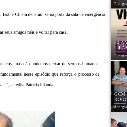
7 de ago
, Bob e Chiara deitaram-se na porta da sala de emergência
r seus amigos fiéis e voltar para casa.
20 A
LILÁ
MULH
7 de ago
 técnicos, mas não podemos deixar de sermos humanos.
 fundamental nesse episódio que reforça o processo de
s”, acredita Patrícia Iolanda.
GCM 
RODO
EDUC
6 de ago