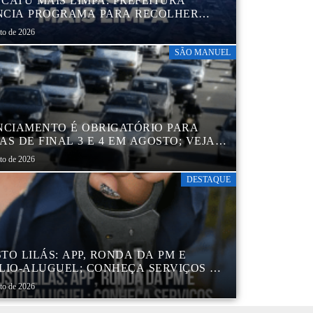
CATU MAIS LIMPA: PREFEITURA
CIA PROGRAMA PARA RECOLHER
IS, PNEUS, COLCHÕES E OUTROS
sto de 2026
RIAIS SEM USO
SÃO MANUEL
NCIAMENTO É OBRIGATÓRIO PARA
AS DE FINAL 3 E 4 EM AGOSTO; VEJA
ENDÁRIO
sto de 2026
DESTAQUE
TO LILÁS: APP, RONDA DA PM E
LIO-ALUGUEL; CONHEÇA SERVIÇOS DA
 DE PROTEÇÃO ÀS MULHERES NO
sto de 2026
DO DE SP