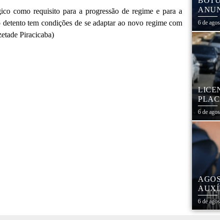
BOTU
ANUN
ico como requisito para a progressão de regime e para a
MÓVE
o detento tem condições de se adaptar ao novo regime com
6 de ago
MATE
zetade Piracicaba)
LICE
PLAC
CAL
6 de ago
AGOS
AUXÍ
REDE
6 de ago
ESTA