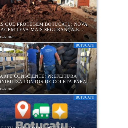
S QUE PROTEGEM BOTUCATU: NOVA
AGEM LEVA MAIS SEGURANÇA E
QUILIDADE AOS MORADORES DA
sto de 2026
B 5
BOTUCATU
ARTE CONSCIENTE: PREFEITURA
ONIBILIZA PONTOS DE COLETA PARA O
ARTE AMBIENTALMENTE CORRETO DE
sto de 2026
S, GARANTINDO DESTINAÇÃO
UADA E PRESERVAÇÃO AMBIENTAL
BOTUCATU