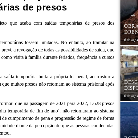
rias de presos
jeto que acaba com saídas temporárias de presos dos
OBRA
DREN
TRAN
6 de ago
emporárias fossem limitadas. No entanto, ao tramitar na
COHA
prevê a revogação de todas as possibilidades de saída, que
omo visita à família durante feriados, frequência a cursos
a saída temporária burla a própria lei penal, ao frustrar a
DESC
 que muitos presos não retornam ao sistema prisional após
DISP
DESC
6 de ago
PNEU
informou que na passagem de 2021 para 2022, 1.628 presos
ADEQ
nha temporária de fim de ano’, não retornaram ao sistema
gal de cumprimento de pena e progressão de regime de forma
punidade diante da percepção de que as pessoas condenadas
entou.