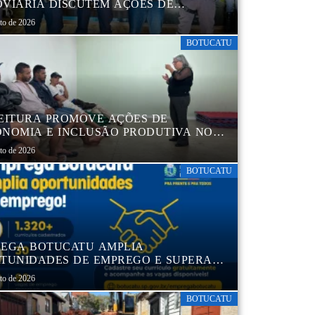
VIÁRIA DISCUTEM AÇÕES DE
AÇÃO E SEGURANÇA NO TRÂNSITO
sto de 2026
BOTUCATU
EITURA PROMOVE AÇÕES DE
NOMIA E INCLUSÃO PRODUTIVA NO
RO POP VIDA
sto de 2026
BOTUCATU
EGA BOTUCATU AMPLIA
TUNIDADES DE EMPREGO E SUPERA
MIL CURRÍCULOS CADASTRADOS
sto de 2026
BOTUCATU