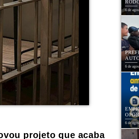
RODO
EDUC
6 de ago
PREF
AUTO
CENT
6 de ago
EMPR
OPOR
1,3 
6 de ago
vou projeto que acaba