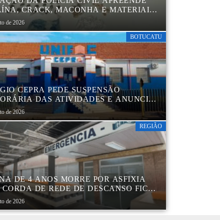
AÇÃO DA POLÍCIA CIVIL APREENDE
ÍNA, CRACK, MACONHA E MATERIAIS
 EMBALAR DROGAS EM BOTUCATU
sto de 2026
BOTUCATU
GIO CEPRA PEDE SUSPENSÃO
ORÁRIA DAS ATIVIDADES E ANUNCIA
TRUTURAÇÃO EM BOTUCATU
sto de 2026
REGIÃO
NA DE 4 ANOS MORRE POR ASFIXIA
 CORDA DE REDE DE DESCANSO FICAR
A AO PESCOÇO EM MARÍLIA
sto de 2026