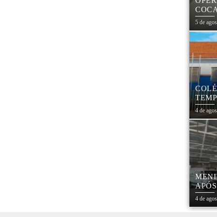
OPER
COCA
PARA
5 de ago
COLÉ
TEMP
REES
4 de ago
MENI
APÓS
PRES
4 de ago