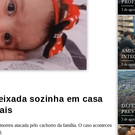
PROF
REDE
5 de ago
AMIS
INTE
SÃO
5 de ago
deixada sozinha em casa
DEFE
ais
PREV
DIAS
5 de ago
morreu atacada pelo cachorro da família. O caso aconteceu
l.