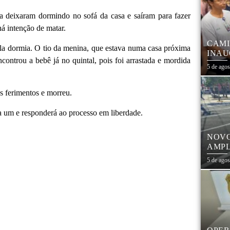
 a deixaram dormindo no sofá da casa e saíram para fazer
á intenção de matar.
CAMI
ela dormia. O tio da menina, que estava numa casa próxima
INAU
encontrou a bebê já no quintal, pois foi arrastada e mordida
FORT
5 de ago
COM 
es ferimentos e morreu.
a um e responderá ao processo em liberdade.
NOVO
AMPL
CEN
5 de ago