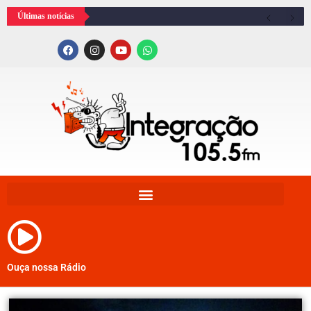
Últimas notícias
Ouça nossa Rádio