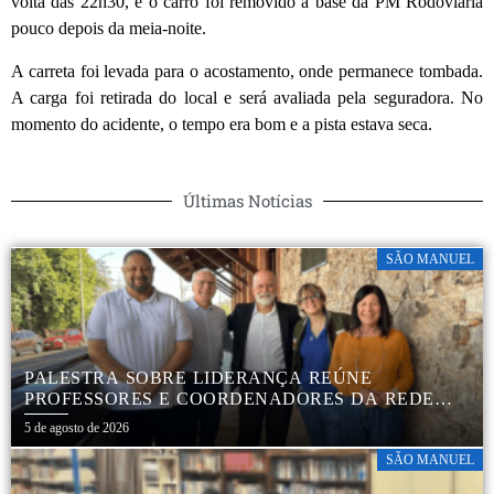
volta das 22h30, e o carro foi removido à base da PM Rodoviária
pouco depois da meia-noite.
A carreta foi levada para o acostamento, onde permanece tombada.
A carga foi retirada do local e será avaliada pela seguradora. No
momento do acidente, o tempo era bom e a pista estava seca.
Últimas Notícias
SÃO MANUEL
PALESTRA SOBRE LIDERANÇA REÚNE
PROFESSORES E COORDENADORES DA REDE
MUNICIPAL
5 de agosto de 2026
SÃO MANUEL