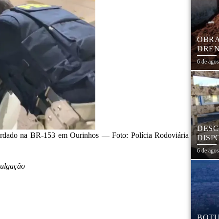
OBRA
DREN
TRAN
6 de ago
COHA
DESC
bordado na BR-153 em Ourinhos — Foto: Polícia Rodoviária
DISP
DESC
6 de ago
PNEU
ADEQ
vulgação
BOTU