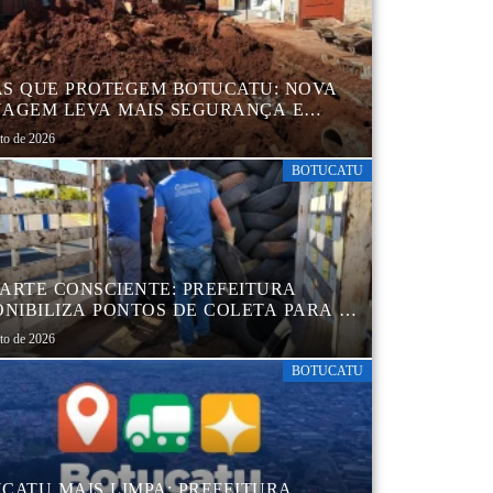
S QUE PROTEGEM BOTUCATU: NOVA
AGEM LEVA MAIS SEGURANÇA E
QUILIDADE AOS MORADORES DA
sto de 2026
B 5
BOTUCATU
ARTE CONSCIENTE: PREFEITURA
ONIBILIZA PONTOS DE COLETA PARA O
ARTE AMBIENTALMENTE CORRETO DE
sto de 2026
S, GARANTINDO DESTINAÇÃO
UADA E PRESERVAÇÃO AMBIENTAL
BOTUCATU
CATU MAIS LIMPA: PREFEITURA