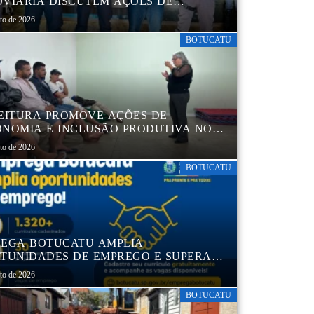
VIÁRIA DISCUTEM AÇÕES DE
AÇÃO E SEGURANÇA NO TRÂNSITO
sto de 2026
BOTUCATU
EITURA PROMOVE AÇÕES DE
NOMIA E INCLUSÃO PRODUTIVA NO
RO POP VIDA
sto de 2026
BOTUCATU
EGA BOTUCATU AMPLIA
TUNIDADES DE EMPREGO E SUPERA
MIL CURRÍCULOS CADASTRADOS
sto de 2026
BOTUCATU