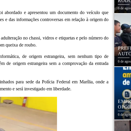
RODO
EDUC
6 de ago
 foi abordado e apresentou um documento do veículo que
es e das informações controversas em relação à origem do
e adulteração no chassi, vidros e etiquetas e pelo número do
om queixa de roubo.
PREF
AUTO
nformática, de origem estrangeira, sem nenhum tipo de
CENT
6 de ago
ém de origem estrangeira sem a comprovação da entrada
inhados para sede da Polícia Federal em Marília, onde a
cimento e será investigado em liberdade.
EMPR
OPOR
1,3 
6 de ago