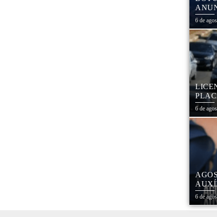
ANUN
MÓVE
6 de ago
MATE
LICE
PLAC
CAL
6 de ago
AGOS
AUXÍ
REDE
6 de ago
ESTA