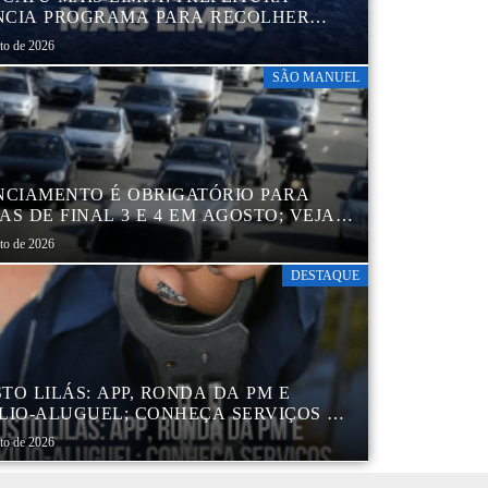
CIA PROGRAMA PARA RECOLHER
IS, PNEUS, COLCHÕES E OUTROS
sto de 2026
RIAIS SEM USO
SÃO MANUEL
NCIAMENTO É OBRIGATÓRIO PARA
AS DE FINAL 3 E 4 EM AGOSTO; VEJA
ENDÁRIO
sto de 2026
DESTAQUE
TO LILÁS: APP, RONDA DA PM E
LIO-ALUGUEL; CONHEÇA SERVIÇOS DA
 DE PROTEÇÃO ÀS MULHERES NO
sto de 2026
DO DE SP