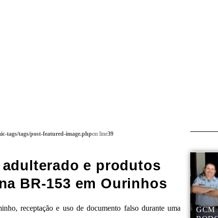
c-tags/tags/post-featured-image.php
on line
39
 adulterado e produtos
 na BR-153 em Ourinhos
inho, receptação e uso de documento falso durante uma
GCM 