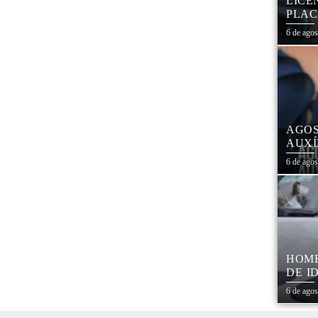
LICE
PLAC
CAL
6 de ago
AGOS
AUXÍ
REDE
6 de ago
ESTA
HOME
DE I
OBJE
6 de ago