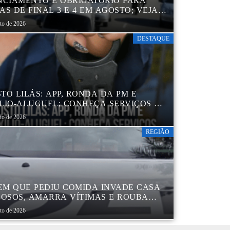
NCIAMENTO É OBRIGATÓRIO PARA
AS DE FINAL 3 E 4 EM AGOSTO; VEJA
ENDÁRIO
sto de 2026
DESTAQUE
TO LILÁS: APP, RONDA DA PM E
LIO-ALUGUEL; CONHEÇA SERVIÇOS DA
 DE PROTEÇÃO ÀS MULHERES NO
sto de 2026
DO DE SP
REGIÃO
M QUE PEDIU COMIDA INVADE CASA
DOSOS, AMARRA VÍTIMAS E ROUBA
TOS
sto de 2026