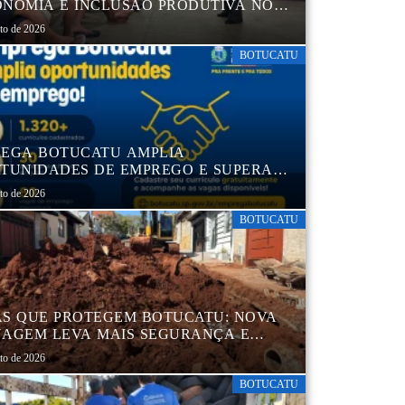
NOMIA E INCLUSÃO PRODUTIVA NO
RO POP VIDA
sto de 2026
BOTUCATU
EGA BOTUCATU AMPLIA
TUNIDADES DE EMPREGO E SUPERA
MIL CURRÍCULOS CADASTRADOS
sto de 2026
BOTUCATU
S QUE PROTEGEM BOTUCATU: NOVA
AGEM LEVA MAIS SEGURANÇA E
QUILIDADE AOS MORADORES DA
sto de 2026
B 5
BOTUCATU