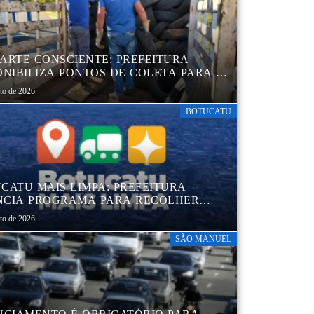
ARTE CONSCIENTE: PREFEITURA
ONIBILIZA PONTOS DE COLETA PARA O
ARTE AMBIENTALMENTE CORRETO DE
sto de 2026
S, GARANTINDO DESTINAÇÃO
UADA E PRESERVAÇÃO AMBIENTAL
BOTUCATU
CATU MAIS LIMPA: PREFEITURA
CIA PROGRAMA PARA RECOLHER
IS, PNEUS, COLCHÕES E OUTROS
sto de 2026
RIAIS SEM USO
SÃO MANUEL