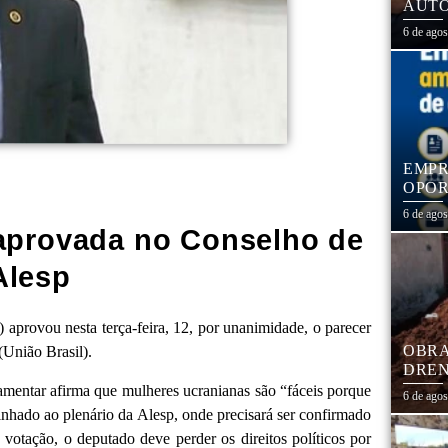
AUTO
CENT
6 de ago
EMPR
OPOR
1,3 
6 de ago
 aprovada no Conselho de
Alesp
aprovou nesta terça-feira, 12, por unanimidade, o parecer
OBRA
(União Brasil).
DREN
TRAN
mentar afirma que mulheres ucranianas são “fáceis porque
6 de ago
COHA
hado ao plenário da Alesp, onde precisará ser confirmado
otação, o deputado deve perder os direitos políticos por