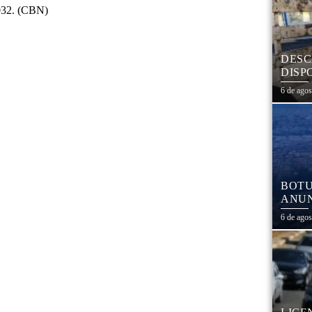
2032. (CBN)
DESC
DISP
DESC
6 de ago
PNEU
ADEQ
BOTU
ANUN
MÓVE
6 de ago
MATE