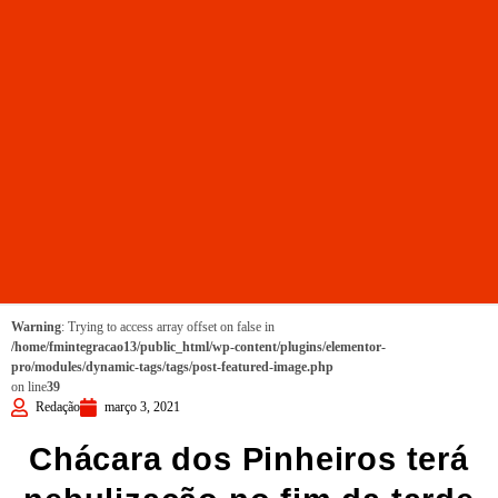
Warning
: Trying to access array offset on false in
/home/fmintegracao13/public_html/wp-content/plugins/elementor-
pro/modules/dynamic-tags/tags/post-featured-image.php
on line
39
Redação
março 3, 2021
Chácara dos Pinheiros terá