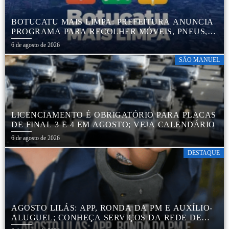
BOTUCATU MAIS LIMPA: PREFEITURA ANUNCIA
PROGRAMA PARA RECOLHER MÓVEIS, PNEUS,
COLCHÕES E OUTROS MATERIAIS SEM USO
6 de agosto de 2026
SÃO MANUEL
LICENCIAMENTO É OBRIGATÓRIO PARA PLACAS
DE FINAL 3 E 4 EM AGOSTO; VEJA CALENDÁRIO
6 de agosto de 2026
DESTAQUE
AGOSTO LILÁS: APP, RONDA DA PM E AUXÍLIO-
ALUGUEL; CONHEÇA SERVIÇOS DA REDE DE
PROTEÇÃO ÀS MULHERES NO ESTADO DE SP