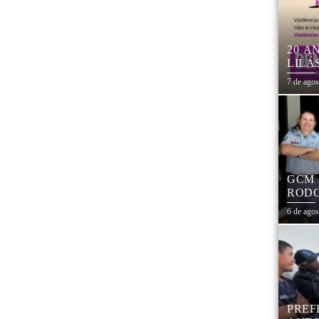
20 A
LILÁ
MULH
7 de ago
GCM 
RODO
EDUC
6 de ago
PREF