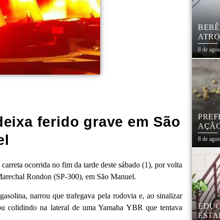
BEBÊ
ATRO
CIVI
8 de ago
PREF
deixa ferido grave em São
AÇÃO
MAR
el
8 de ago
arreta ocorrida no fim da tarde deste sábado (1), por volta
a Marechal Rondon (SP-300), em São Manuel.
gasolina, narrou que trafegava pela rodovia e, ao sinalizar
EDUC
abou colidindo na lateral de uma Yamaha YBR que tentava
ESTA