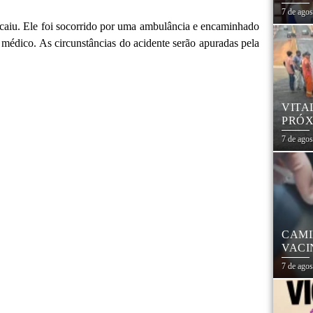
7 de ago
 caiu. Ele foi socorrido por uma ambulância e encaminhado
médico. As circunstâncias do acidente serão apuradas pela
VITA
PRÓX
NA R
7 de ago
CAMI
VACI
7 de ago