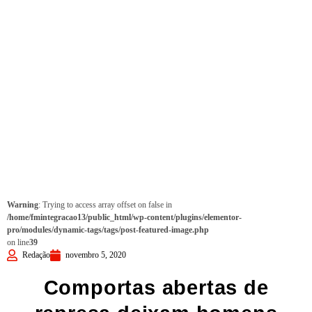
Warning
: Trying to access array offset on false in
/home/fmintegracao13/public_html/wp-content/plugins/elementor-
pro/modules/dynamic-tags/tags/post-featured-image.php
on line
39
Redação
novembro 5, 2020
Comportas abertas de