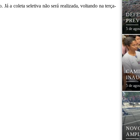
 Já a coleta seletiva não será realizada, voltando na terça-
DEFE
PREV
DIAS
5 de ago
CAMI
INAU
FORT
5 de ago
COM 
NOVO
AMPL