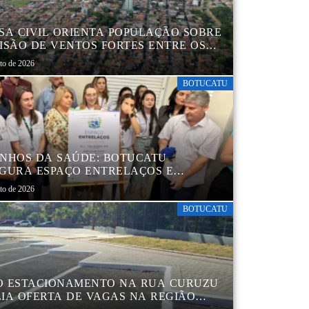
SA CIVIL ORIENTA POPULAÇÃO SOBRE
ISÃO DE VENTOS FORTES ENTRE OS
 6 E 9 DE AGOSTO
sto de 2026
BOTUCATU
NHOS DA SAÚDE: BOTUCATU
GURA ESPAÇO ENTRELAÇOS E
ALECE O CUIDADO ESPECIALIZADO
sto de 2026
CRIANÇAS E FAMÍLIAS
BOTUCATU
 ESTACIONAMENTO NA RUA CURUZU
IA OFERTA DE VAGAS NA REGIÃO