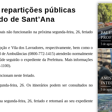
 repartições públicas
ado de Sant’Ana
pais não funcionarão na próxima segunda-feira, 26, feriado
PALE
PROF
REDE
5 de ago
mpção e Vila dos Lavradores, respectivamente, bem como o
l de Ambulâncias (0800-772-1415) atenderão normalmente
de seguirão o expediente da Prefeitura. Mais informações
-1100).
cionam neste feriado.
AMIS
INTE
gunda-feira, 26. Os itinerários podem ser consultados no
SÃO
5 de ago
segunda-feira, 26, feriado e retornará ao seu expediente