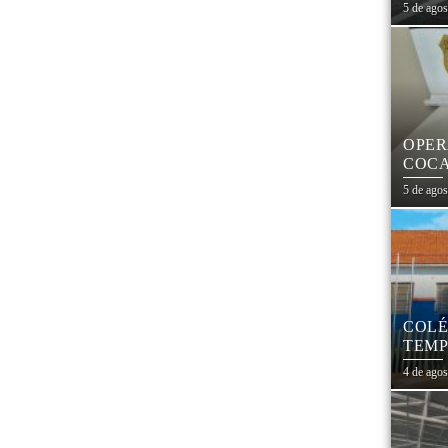
CEN
5 de ago
OPER
COCA
PARA
5 de ago
COLÉ
TEMP
REES
4 de ago