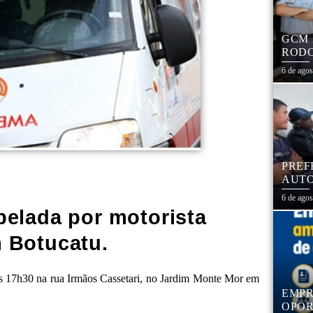
GCM 
RODO
EDUC
6 de ago
PREF
AUTO
CENT
6 de ago
pelada por motorista
 Botucatu.
as 17h30 na rua Irmãos Cassetari, no Jardim Monte Mor em
EMPR
OPOR