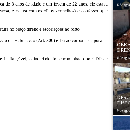
1,3 
nça de 8 anos de idade é um jovem de 22 anos, ele estava
6 de ago
astosa, e estava com os olhos vermelhos) e confessou que
ura no braço direito e escoriações no rosto.
ssão ou Habilitação (Art. 309) e Lesão corporal culposa na
OBRA
DREN
TRAN
6 de ago
ime inafiançável, o indiciado foi encaminhado ao CDP de
COHA
DESC
DISP
DESC
6 de ago
PNEU
ADEQ