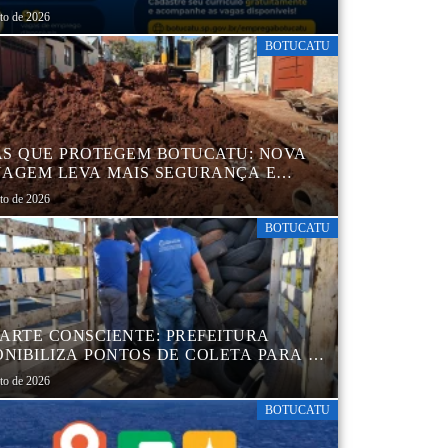
MIL CURRÍCULOS CADASTRADOS
sto de 2026
BOTUCATU
S QUE PROTEGEM BOTUCATU: NOVA
AGEM LEVA MAIS SEGURANÇA E
QUILIDADE AOS MORADORES DA
sto de 2026
B 5
BOTUCATU
ARTE CONSCIENTE: PREFEITURA
ONIBILIZA PONTOS DE COLETA PARA O
ARTE AMBIENTALMENTE CORRETO DE
sto de 2026
S, GARANTINDO DESTINAÇÃO
UADA E PRESERVAÇÃO AMBIENTAL
BOTUCATU