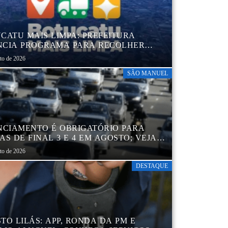
CATU MAIS LIMPA: PREFEITURA
CIA PROGRAMA PARA RECOLHER
IS, PNEUS, COLCHÕES E OUTROS
sto de 2026
RIAIS SEM USO
SÃO MANUEL
NCIAMENTO É OBRIGATÓRIO PARA
AS DE FINAL 3 E 4 EM AGOSTO; VEJA
ENDÁRIO
sto de 2026
DESTAQUE
TO LILÁS: APP, RONDA DA PM E