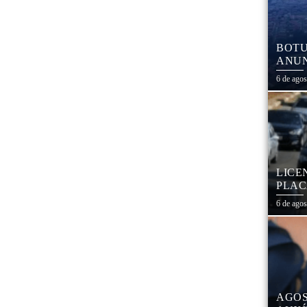
BOTU
ANUN
MÓVE
6 de ago
MATE
LICE
PLAC
CAL
6 de ago
AGOS