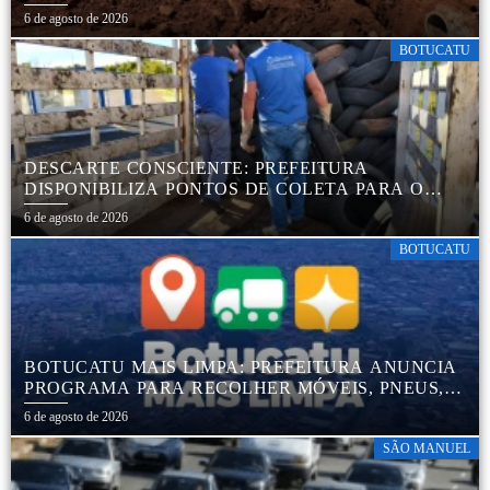
TRANQUILIDADE AOS MORADORES DA COHAB
6 de agosto de 2026
5
BOTUCATU
DESCARTE CONSCIENTE: PREFEITURA
DISPONIBILIZA PONTOS DE COLETA PARA O
DESCARTE AMBIENTALMENTE CORRETO DE
6 de agosto de 2026
PNEUS, GARANTINDO DESTINAÇÃO ADEQUADA
E PRESERVAÇÃO AMBIENTAL
BOTUCATU
BOTUCATU MAIS LIMPA: PREFEITURA ANUNCIA
PROGRAMA PARA RECOLHER MÓVEIS, PNEUS,
COLCHÕES E OUTROS MATERIAIS SEM USO
6 de agosto de 2026
SÃO MANUEL