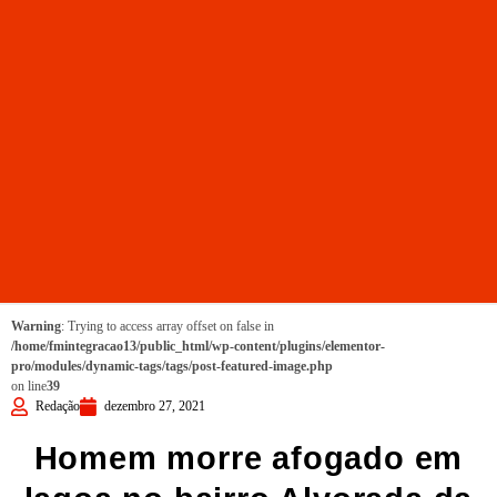
Warning
: Trying to access array offset on false in
/home/fmintegracao13/public_html/wp-content/plugins/elementor-
pro/modules/dynamic-tags/tags/post-featured-image.php
on line
39
Redação
dezembro 27, 2021
Homem morre afogado em