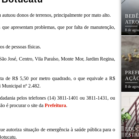
 autuou donos de terrenos, principalmente por mato alto.
BEBÊ
ATRO
is que apresentam problemas, que por falta de manutenção,
CIVI
8 de ago
s de pessoas físicas.
 São José, Centro, Vila Paraíso, Monte Mor, Jardim Regina,
PREF
lta de R$ 5,50 por metro quadrado, o que equivale a R$
AÇÃO
MAR
 Municipal nº 2.482.
8 de ago
dadania pelos telefones (14) 3811-1401 ou 3811-1431, ou
ão é procurar o site da
Prefeitura
.
EDUC
ue autoriza situação de emergência à saúde pública para o
ESTA
Botucatu.