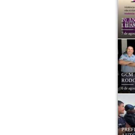
20 A
LILÁ
MULH
7 de ago
GCM 
RODO
EDUC
6 de ago
PREF