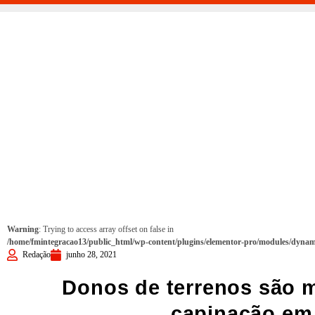
Warning
: Trying to access array offset on false in
/home/fmintegracao13/public_html/wp-content/plugins/elementor-pro/modules/dynami
Redação
junho 28, 2021
Donos de terrenos são m
capinação em