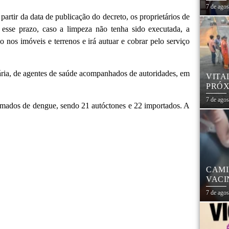
7 de ago
rtir da data de publicação do decreto, os proprietários de
 esse prazo, caso a limpeza não tenha sido executada, a
o nos imóveis e terrenos e irá autuar e cobrar pelo serviço
sária, de agentes de saúde acompanhados de autoridades, em
VITA
PRÓX
NA R
7 de ago
rmados de dengue, sendo 21 autóctones e 22 importados. A
CAMI
VACI
7 de ago