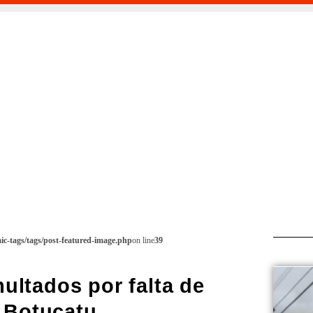
c-tags/tags/post-featured-image.php
on line
39
ultados por falta de
 Botucatu