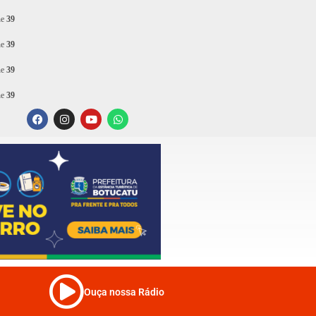
ne
39
ne
39
ne
39
ne
39
Ouça nossa Rádio