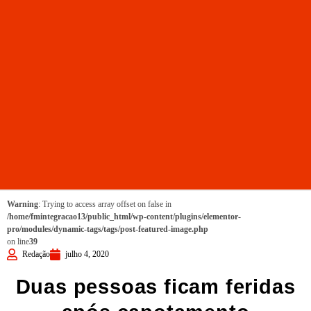
Warning
: Trying to access array offset on false in
/home/fmintegracao13/public_html/wp-content/plugins/elementor-
pro/modules/dynamic-tags/tags/post-featured-image.php
on line
39
Redação
julho 4, 2020
Duas pessoas ficam feridas