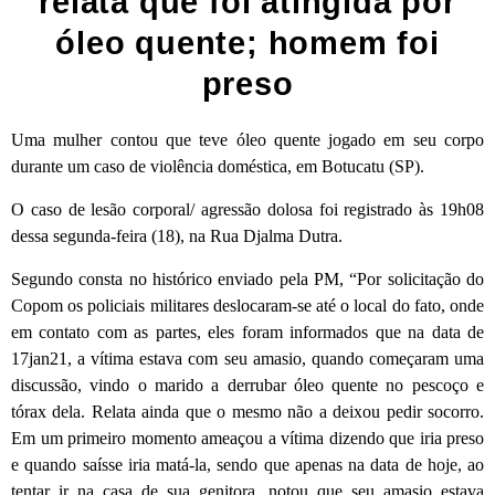
relata que foi atingida por
óleo quente; homem foi
preso
Uma mulher contou que teve óleo quente jogado em seu corpo
durante um caso de violência doméstica, em Botucatu (SP).
O caso de lesão corporal/ agressão dolosa foi registrado às 19h08
dessa segunda-feira (18), na Rua Djalma Dutra.
Segundo consta no histórico enviado pela PM, “Por solicitação do
Copom os policiais militares deslocaram-se até o local do fato, onde
em contato com as partes, eles foram informados que na data de
17jan21, a vítima estava com seu amasio, quando começaram uma
discussão, vindo o marido a derrubar óleo quente no pescoço e
tórax dela. Relata ainda que o mesmo não a deixou pedir socorro.
Em um primeiro momento ameaçou a vítima dizendo que iria preso
e quando saísse iria matá-la, sendo que apenas na data de hoje, ao
tentar ir na casa de sua genitora, notou que seu amasio estava