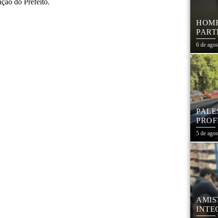
ção do Prefeito.
HOME
PART
6 de ago
PALE
PROF
REDE
5 de ago
AMIS
INTE