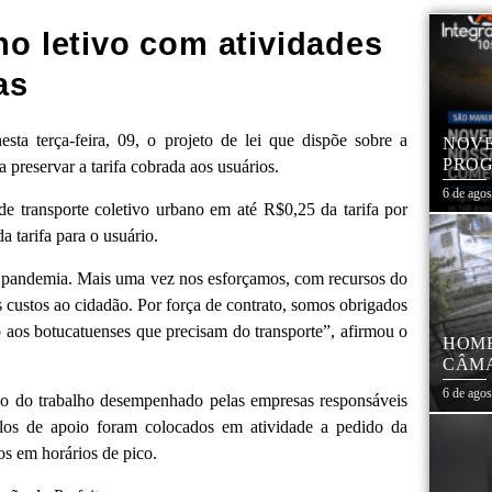
no letivo com atividades
as
ta terça-feira, 09, o projeto de lei que dispõe sobre a
NOVE
PROG
 preservar a tarifa cobrada aos usuários.
ASSU
6 de ago
EM A
de transporte coletivo urbano em até R$0,25 da tarifa por
a tarifa para o usuário.
 pandemia. Mais uma vez nos esforçamos, com recursos do
os custos ao cidadão. Por força de contrato, somos obrigados
aos botucatuenses que precisam do transporte”, afirmou o
HOME
CÂMA
6 de ago
ção do trabalho desempenhado pelas empresas responsáveis
ulos de apoio foram colocados em atividade a pedido da
s em horários de pico.