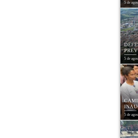
SÃO
5 de ago
DEFE
PREV
DIAS
5 de ago
CAMI
INAU
FORT
5 de ago
COM 