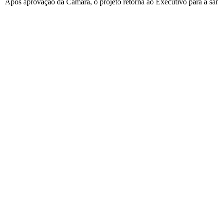
Após aprovação da Câmara, o projeto retorna ao Executivo para a san