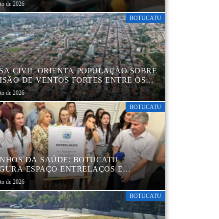
 MANUEL
sto de 2026
BOTUCATU
SA CIVIL ORIENTA POPULAÇÃO SOBRE
ISÃO DE VENTOS FORTES ENTRE OS
 6 E 9 DE AGOSTO
sto de 2026
BOTUCATU
NHOS DA SAÚDE: BOTUCATU
GURA ESPAÇO ENTRELAÇOS E
ALECE O CUIDADO ESPECIALIZADO
sto de 2026
CRIANÇAS E FAMÍLIAS
BOTUCATU