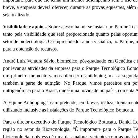
breve, a empresa deverá oferecer, durante as provas equestres, além 
seja realizado.
Visibilidade e apoio –
Sobre a escolha por se instalar no Parque Tec
tanto pela visibilidade que será proporcionada quanto pelas oportu
setor de biotecnologia. O empreendedor ainda visualiza, no Parque, 
para a obtenção de recursos.
André Luiz Ventura Sávio, biomédico, pós-graduado em Genética e 
por levar as atividades da empresa para o Parque Tecnológico Botuca
um primeiro momento vamos oferecer o antidoping, mas a segunda 
também a parte de nutrição. No Parque, vimos parceiros em pote
nutrigenômica para o Brasil, que é uma novidade no país”, comenta 
A Equine Antidoping Team pretende, em breve, realizar treinamento
utilizando inclusive as instalações do Parque Tecnológico Botucatu.
Para o diretor executivo do Parque Tecnológico Botucatu, Daniel Lo
região no setor da Biotecnologia. “É importante para o Parque T
biotecnologia, pois essa é uma das maiores vertentes com as quais