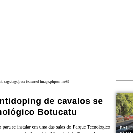
c-tags/tags/post-featured-image.php
on line
39
ntidoping de cavalos se
nológico Botucatu
 para se instalar em uma das salas do Parque Tecnológico
PALE