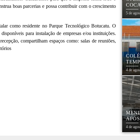
COCA
nstrua boas parcerias e possa contribuir com o crescimento
PARA
5 de ago
alar como residente no Parque Tecnológico Botucatu. O
sponíveis para instalação de empresas e/ou instituições.
 recepção, compartilham espaços como: salas de reuniões,
atórios
COLÉ
TEMP
REES
4 de ago
MENI
APÓS
PRES
4 de ago