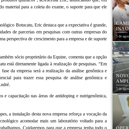
do material para a coleta do exame, o suporte para que ele
CAMI
nológico Botucatu, Eric destaca que a expectativa é grande,
INAU
nidades de parcerias em pesquisas com outras empresas do
FORT
5 de ago
uma perspectiva de crescimento para a empresa e de suporte
COM 
também sócio proprietário da Equine, comenta que a opção
tu está diretamente ligada à realização de pesquisas. “Em
fase da empresa será a realização da análise genômica e
NOVO
ncial para trazer essa pesquisa de análise genômica e
AMPL
André.
CEN
5 de ago
s e capacitação nas áreas de antidoping e nutrigenômica,
pes, a instalação desta nova empresa reforça a vocação da
ecnológico acomodar mais um laboratório voltado para a
 trabalhamos. Cuidaremos para que a empresa tenha todo o
OPER