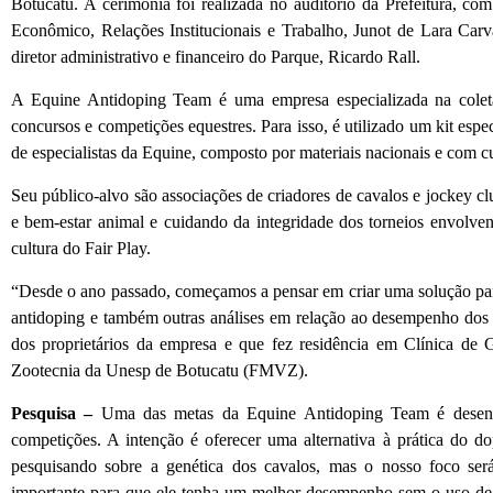
Botucatu. A cerimônia foi realizada no auditório da Prefeitura, c
Econômico, Relações Institucionais e Trabalho, Junot de Lara Carv
diretor administrativo e financeiro do Parque, Ricardo Rall.
A Equine Antidoping Team é uma empresa especializada na coleta
concursos e competições equestres. Para isso, é utilizado um kit esp
de especialistas da Equine, composto por materiais nacionais e com cu
Seu público-alvo são associações de criadores de cavalos e jockey c
e bem-estar animal e cuidando da integridade dos torneios envolven
cultura do Fair Play.
“Desde o ano passado, começamos a pensar em criar uma solução para
antidoping e também outras análises em relação ao desempenho dos c
dos proprietários da empresa e que fez residência em Clínica de
Zootecnia da Unesp de Botucatu (FMVZ).
Pesquisa –
Uma das metas da Equine Antidoping Team é desenv
competições. A intenção é oferecer uma alternativa à prática do do
pesquisando sobre a genética dos cavalos, mas o nosso foco será
importante para que ele tenha um melhor desempenho sem o uso de 