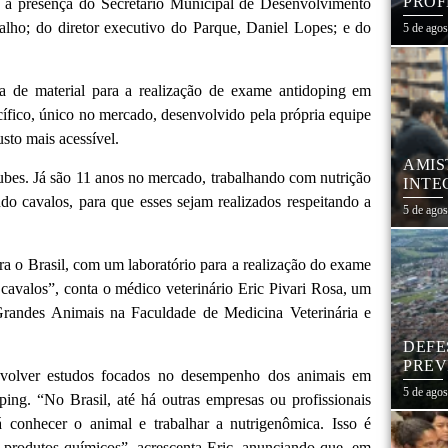
PROF
om a presença do Secretário Municipal de Desenvolvimento
REDE
alho; do diretor executivo do Parque, Daniel Lopes; e do
5 de ago
 de material para a realização de exame antidoping em
ecífico, único no mercado, desenvolvido pela própria equipe
sto mais acessível.
AMIS
lubes. Já são 11 anos no mercado, trabalhando com nutrição
INTE
do cavalos, para que esses sejam realizados respeitando a
SÃO
5 de ago
 o Brasil, com um laboratório para a realização do exame
avalos”, conta o médico veterinário Eric Pivari Rosa, um
 Grandes Animais na Faculdade de Medicina Veterinária e
DEFE
PREV
olver estudos focados no desempenho dos animais em
DIAS
5 de ago
ping. “No Brasil, até há outras empresas ou profissionais
 conhecer o animal e trabalhar a nutrigenômica. Isso é
produtos químicos”, acrescenta Eric, anunciando que, em