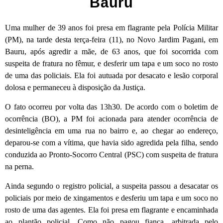
Bauru
Uma mulher de 39 anos foi presa em flagrante pela Polícia Militar
(PM), na tarde desta terça-feira (11), no Novo Jardim Pagani, em
Bauru, após agredir a mãe, de 63 anos, que foi socorrida com
suspeita de fratura no fêmur, e desferir um tapa e um soco no rosto
de uma das policiais. Ela foi autuada por desacato e lesão corporal
dolosa e permaneceu à disposição da Justiça.
O fato ocorreu por volta das 13h30. De acordo com o boletim de
ocorrência (BO), a PM foi acionada para atender ocorrência de
desinteligência em uma rua no bairro e, ao chegar ao endereço,
deparou-se com a vítima, que havia sido agredida pela filha, sendo
conduzida ao Pronto-Socorro Central (PSC) com suspeita de fratura
na perna.
Ainda segundo o registro policial, a suspeita passou a desacatar os
policiais por meio de xingamentos e desferiu um tapa e um soco no
rosto de uma das agentes. Ela foi presa em flagrante e encaminhada
ao plantão policial. Como não pagou fiança, arbitrada pelo