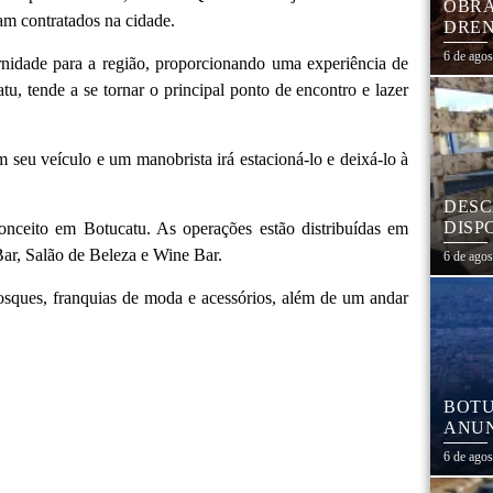
OBRA
am contratados na cidade.
DREN
TRAN
6 de ago
idade para a região, proporcionando uma experiência de
COHA
tu, tende a se tornar o principal ponto de encontro e lazer
seu veículo e um manobrista irá estacioná-lo e deixá-lo à
DESC
DISP
onceito em Botucatu. As operações estão distribuídas em
DESC
ar, Salão de Beleza e Wine Bar.
6 de ago
PNEU
ADEQ
osques, franquias de moda e acessórios, além de um andar
BOTU
ANUN
MÓVE
6 de ago
MATE