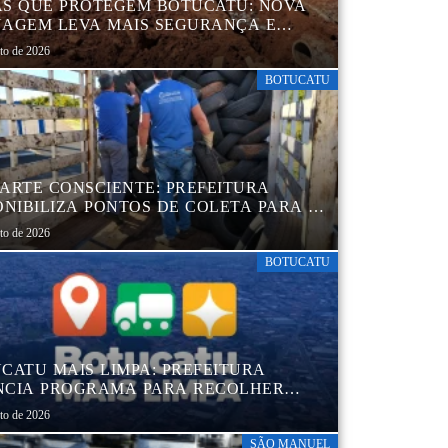
S QUE PROTEGEM BOTUCATU: NOVA
AGEM LEVA MAIS SEGURANÇA E
QUILIDADE AOS MORADORES DA
sto de 2026
B 5
BOTUCATU
ARTE CONSCIENTE: PREFEITURA
ONIBILIZA PONTOS DE COLETA PARA O
ARTE AMBIENTALMENTE CORRETO DE
sto de 2026
S, GARANTINDO DESTINAÇÃO
UADA E PRESERVAÇÃO AMBIENTAL
BOTUCATU
CATU MAIS LIMPA: PREFEITURA
CIA PROGRAMA PARA RECOLHER
IS, PNEUS, COLCHÕES E OUTROS
sto de 2026
RIAIS SEM USO
SÃO MANUEL