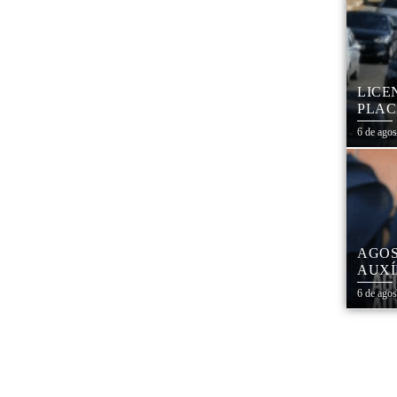
LICE
PLAC
CAL
6 de ago
AGOS
AUXÍ
REDE
6 de ago
ESTA