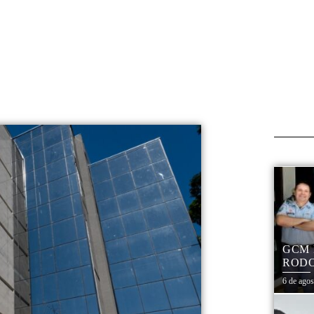
GCM 
RODO
EDUC
6 de ago