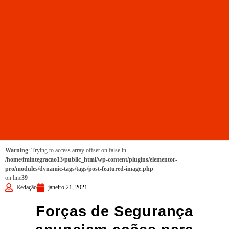
Warning
: Trying to access array offset on false in
/home/fmintegracao13/public_html/wp-content/plugins/elementor-
pro/modules/dynamic-tags/tags/post-featured-image.php
on line
39
Redação
janeiro 21, 2021
Forças de Segurança