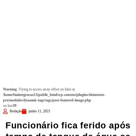
Warning
: Trying to access array offset on false in
/home/fmintegracao13/public_html/wp-content/plugins/elementor-
pro/modules/dynamic-tags/tags/post-featured-image.php
on line
39
Redação
junho 11, 2021
Funcionário fica ferido após