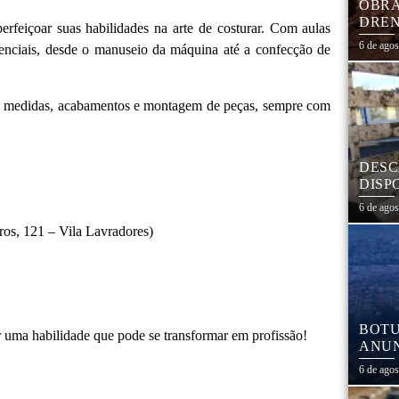
OBRA
DREN
rfeiçoar suas habilidades na arte de costurar. Com aulas
TRAN
6 de ago
essenciais, desde o manuseio da máquina até a confecção de
COHA
tes, medidas, acabamentos e montagem de peças, sempre com
DESC
DISP
DESC
6 de ago
PNEU
ros, 121 – Vila Lavradores)
ADEQ
BOTU
r uma habilidade que pode se transformar em profissão!
ANUN
MÓVE
6 de ago
MATE