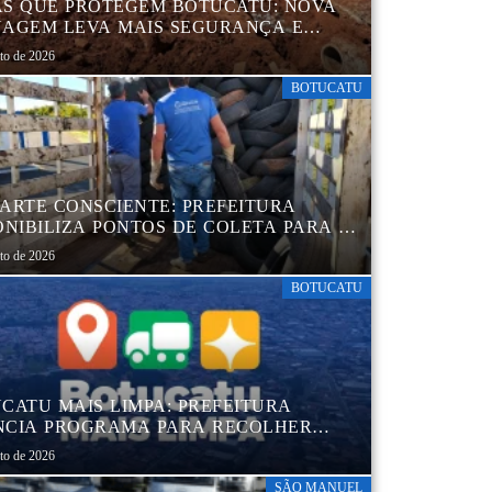
S QUE PROTEGEM BOTUCATU: NOVA
AGEM LEVA MAIS SEGURANÇA E
QUILIDADE AOS MORADORES DA
sto de 2026
B 5
BOTUCATU
ARTE CONSCIENTE: PREFEITURA
ONIBILIZA PONTOS DE COLETA PARA O
ARTE AMBIENTALMENTE CORRETO DE
sto de 2026
S, GARANTINDO DESTINAÇÃO
UADA E PRESERVAÇÃO AMBIENTAL
BOTUCATU
CATU MAIS LIMPA: PREFEITURA
CIA PROGRAMA PARA RECOLHER
IS, PNEUS, COLCHÕES E OUTROS
sto de 2026
RIAIS SEM USO
SÃO MANUEL