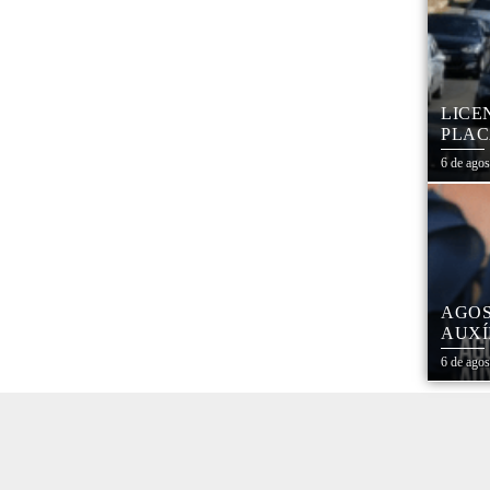
LICE
PLAC
CAL
6 de ago
AGOS
AUXÍ
REDE
6 de ago
ESTA