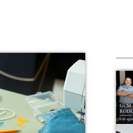
GCM 
RODO
EDUC
6 de ago