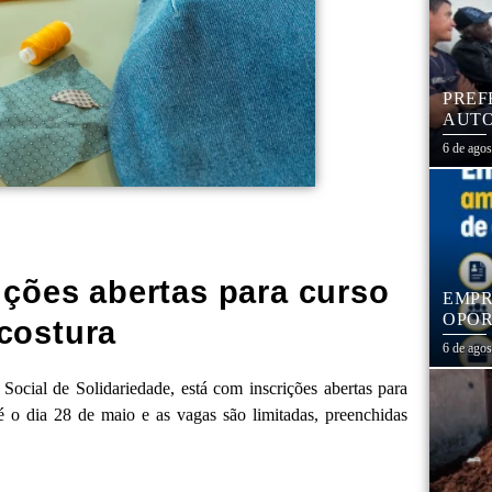
PREF
AUTO
CENT
6 de ago
ições abertas para curso
EMPR
OPOR
 costura
1,3 
6 de ago
Social de Solidariedade, está com inscrições abertas para
é o dia 28 de maio e as vagas são limitadas, preenchidas