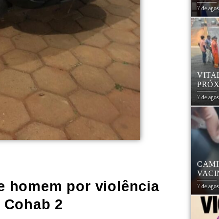
7 de ago
VITA
PRÓX
NA R
7 de ago
CAMI
VACI
 homem por violência
7 de ago
 Cohab 2