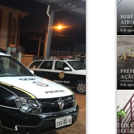
BEBÊ
ATRO
CIVI
8 de ago
PREF
AÇÃO
MAR
8 de ago
EDUC
ESTA