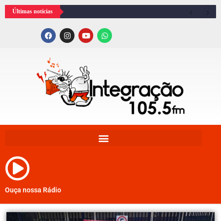
Últimas notícias
Ouça nossa Rádio