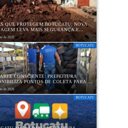
S QUE PROTEGEM BOTUCATU: NOVA
AGEM LEVA MAIS SEGURANÇA E
QUILIDADE AOS MORADORES DA
sto de 2026
B 5
BOTUCATU
ARTE CONSCIENTE: PREFEITURA
ONIBILIZA PONTOS DE COLETA PARA O
ARTE AMBIENTALMENTE CORRETO DE
sto de 2026
S, GARANTINDO DESTINAÇÃO
UADA E PRESERVAÇÃO AMBIENTAL
BOTUCATU