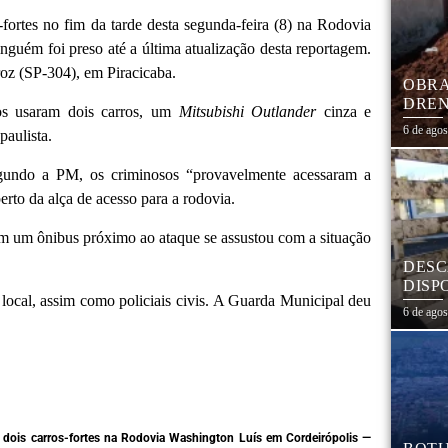
fortes
no fim da tarde desta segunda-feira (8) na
Rodovia
inguém foi preso até a última atualização desta reportagem.
roz (SP-304), em Piracicaba.
OBRA
DREN
dos usaram dois carros, um
Mitsubishi
Outlander
cinza e
TRAN
6 de ago
paulista.
COHA
egundo a PM, os criminosos “provavelmente acessaram a
rto da alça de acesso para a rodovia.
m um ônibus próximo ao ataque se assustou com a situação
DESC
DISP
local, assim como policiais civis. A Guarda Municipal deu
DESC
6 de ago
PNEU
ADEQ
dois carros-fortes na Rodovia Washington Luís em Cordeirópolis —