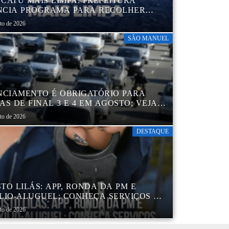
CATU MAIS LIMPA: PREFEITURA
CIA PROGRAMA PARA RECOLHER
IS, PNEUS, COLCHÕES E OUTROS
sto de 2026
RIAIS SEM USO
SÃO MANUEL
NCIAMENTO É OBRIGATÓRIO PARA
AS DE FINAL 3 E 4 EM AGOSTO; VEJA
ENDÁRIO
sto de 2026
DESTAQUE
TO LILÁS: APP, RONDA DA PM E
LIO-ALUGUEL; CONHEÇA SERVIÇOS DA
 DE PROTEÇÃO ÀS MULHERES NO
sto de 2026
DO DE SP