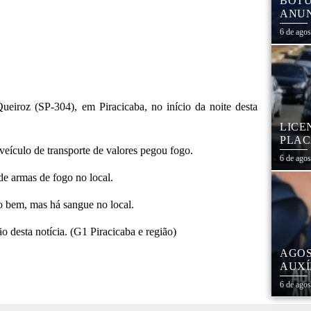
BOTU
ANUN
MÓVE
6 de ago
MATE
ueiroz (SP-304), em Piracicaba, no início da noite desta
LICE
PLAC
veículo de transporte de valores pegou fogo.
CAL
6 de ago
de armas de fogo no local.
ão bem, mas há sangue no local.
o desta notícia. (G1 Piracicaba e região)
AGOS
AUXÍ
REDE
6 de ago
ESTA