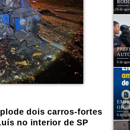
RODO
EDUC
6 de ago
PREF
AUTO
CENT
6 de ago
EMPR
OPOR
lode dois carros-fortes
1,3 
6 de ago
ís no interior de SP