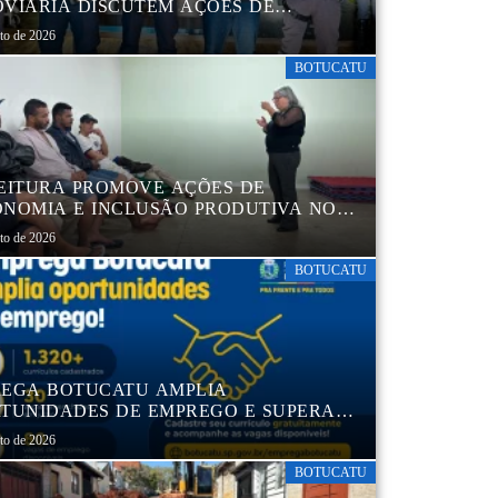
VIÁRIA DISCUTEM AÇÕES DE
AÇÃO E SEGURANÇA NO TRÂNSITO
sto de 2026
BOTUCATU
EITURA PROMOVE AÇÕES DE
NOMIA E INCLUSÃO PRODUTIVA NO
RO POP VIDA
sto de 2026
BOTUCATU
EGA BOTUCATU AMPLIA
TUNIDADES DE EMPREGO E SUPERA
MIL CURRÍCULOS CADASTRADOS
sto de 2026
BOTUCATU