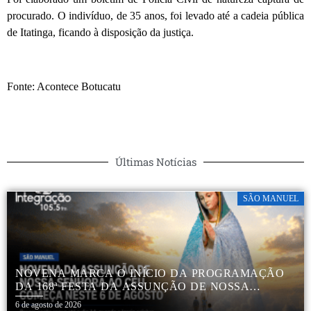
procurado. O indivíduo, de 35 anos, foi levado até a cadeia pública
de Itatinga, ficando à disposição da justiça.
Fonte: Acontece Botucatu
Últimas Notícias
SÃO MANUEL
NOVENA MARCA O INÍCIO DA PROGRAMAÇÃO
DA 168ª FESTA DA ASSUNÇÃO DE NOSSA
SENHORA AO CÉU EM APARECIDA DE SÃO
6 de agosto de 2026