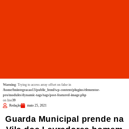
Warning
: Trying to access array offset on false in
/home/fmintegracao13/public_html/wp-content/plugins/elementor-
pro/modules/dynamic-tags/tags/post-featured-image.php
on line
39
Redação
maio 25, 2021
Guarda Municipal prende na