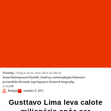
Warning
: Trying to access array offset on false in
/home/fmintegracao13/public_html/wp-content/plugins/elementor-
pro/modules/dynamic-tags/tags/post-featured-image.php
on line
39
Redação
setembro 8, 2021
Gusttavo Lima leva calote