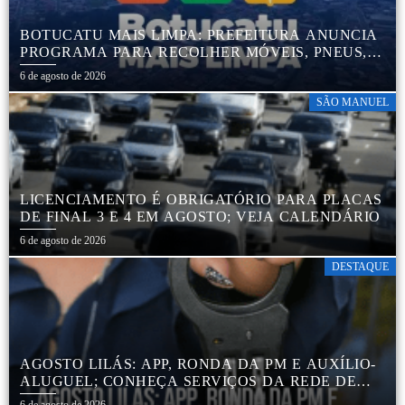
BOTUCATU MAIS LIMPA: PREFEITURA ANUNCIA
PROGRAMA PARA RECOLHER MÓVEIS, PNEUS,
COLCHÕES E OUTROS MATERIAIS SEM USO
6 de agosto de 2026
SÃO MANUEL
LICENCIAMENTO É OBRIGATÓRIO PARA PLACAS
DE FINAL 3 E 4 EM AGOSTO; VEJA CALENDÁRIO
6 de agosto de 2026
DESTAQUE
AGOSTO LILÁS: APP, RONDA DA PM E AUXÍLIO-
ALUGUEL; CONHEÇA SERVIÇOS DA REDE DE
PROTEÇÃO ÀS MULHERES NO ESTADO DE SP