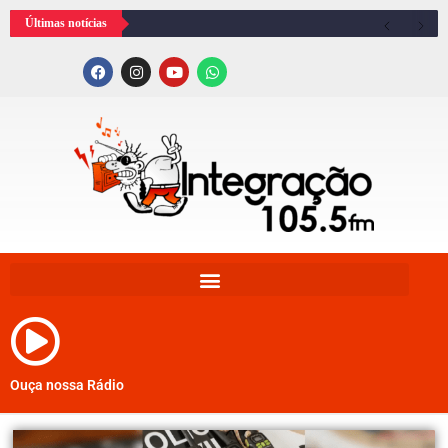
Últimas notícias
Ouça nossa Rádio