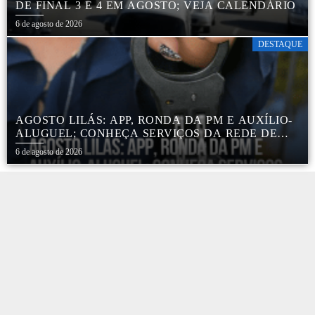
DE FINAL 3 E 4 EM AGOSTO; VEJA CALENDÁRIO
6 de agosto de 2026
DESTAQUE
AGOSTO LILÁS: APP, RONDA DA PM E AUXÍLIO-
ALUGUEL; CONHEÇA SERVIÇOS DA REDE DE
PROTEÇÃO ÀS MULHERES NO ESTADO DE SP
6 de agosto de 2026