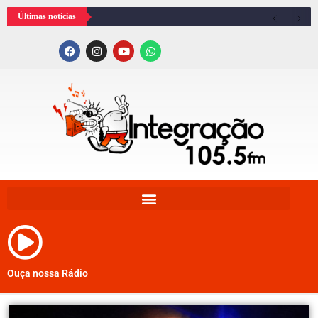
Últimas notícias
Ouça nossa Rádio