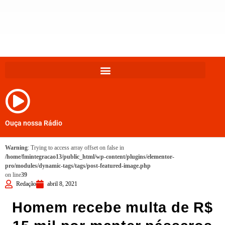
Ouça nossa Rádio
Warning
: Trying to access array offset on false in
/home/fmintegracao13/public_html/wp-content/plugins/elementor-
pro/modules/dynamic-tags/tags/post-featured-image.php
on line
39
Redação
abril 8, 2021
Homem recebe multa de R$