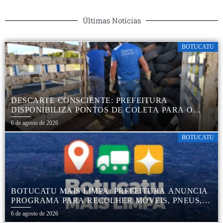
Últimas Notícias
BOTUCATU
DESCARTE CONSCIENTE: PREFEITURA
DISPONIBILIZA PONTOS DE COLETA PARA O
DESCARTE AMBIENTALMENTE CORRETO DE
6 de agosto de 2026
PNEUS, GARANTINDO DESTINAÇÃO ADEQUADA
E PRESERVAÇÃO AMBIENTAL
BOTUCATU
BOTUCATU MAIS LIMPA: PREFEITURA ANUNCIA
PROGRAMA PARA RECOLHER MÓVEIS, PNEUS,
COLCHÕES E OUTROS MATERIAIS SEM USO
6 de agosto de 2026