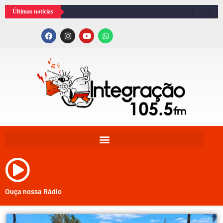
Últimas notícias
Ouça nossa Rádio