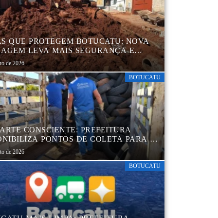
S QUE PROTEGEM BOTUCATU: NOVA
AGEM LEVA MAIS SEGURANÇA E
QUILIDADE AOS MORADORES DA
sto de 2026
B 5
BOTUCATU
ARTE CONSCIENTE: PREFEITURA
ONIBILIZA PONTOS DE COLETA PARA O
ARTE AMBIENTALMENTE CORRETO DE
sto de 2026
S, GARANTINDO DESTINAÇÃO
UADA E PRESERVAÇÃO AMBIENTAL
BOTUCATU