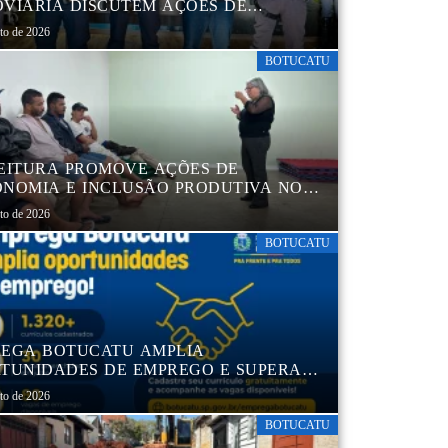
VIÁRIA DISCUTEM AÇÕES DE
AÇÃO E SEGURANÇA NO TRÂNSITO
sto de 2026
BOTUCATU
EITURA PROMOVE AÇÕES DE
NOMIA E INCLUSÃO PRODUTIVA NO
RO POP VIDA
sto de 2026
BOTUCATU
EGA BOTUCATU AMPLIA
TUNIDADES DE EMPREGO E SUPERA
MIL CURRÍCULOS CADASTRADOS
sto de 2026
BOTUCATU