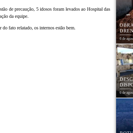
tão de precaução, 5 idosos foram levados ao Hospital das
ação da equipe.
OBRA
do fato relatado, os internos estão bem.
DREN
TRAN
6 de ago
COHA
DESC
DISP
DESC
6 de ago
PNEU
ADEQ