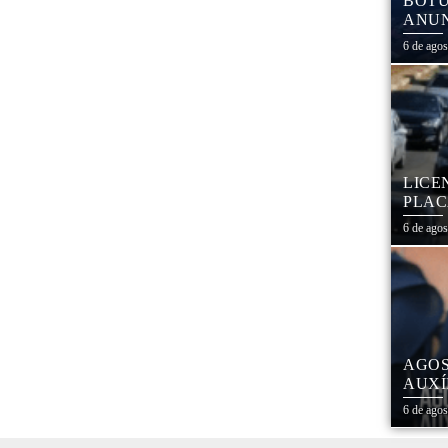
BOTU
ANUN
MÓVE
6 de ago
MATE
LICE
PLAC
CAL
6 de ago
AGOS
AUXÍ
REDE
6 de ago
ESTA