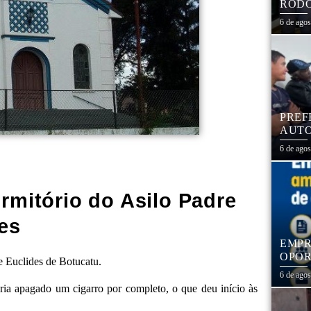
RODO
EDUC
6 de ago
PREF
AUTO
CENT
6 de ago
rmitório do Asilo Padre
es
EMPR
OPOR
e Euclides de Botucatu.
1,3 
6 de ago
ia apagado um cigarro por completo, o que deu início às