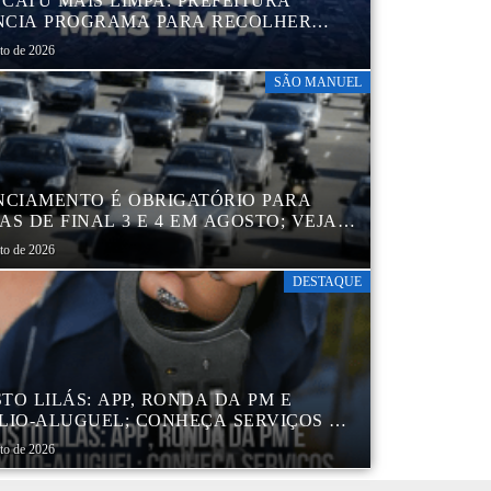
CATU MAIS LIMPA: PREFEITURA
CIA PROGRAMA PARA RECOLHER
IS, PNEUS, COLCHÕES E OUTROS
sto de 2026
RIAIS SEM USO
SÃO MANUEL
NCIAMENTO É OBRIGATÓRIO PARA
AS DE FINAL 3 E 4 EM AGOSTO; VEJA
ENDÁRIO
sto de 2026
DESTAQUE
TO LILÁS: APP, RONDA DA PM E
LIO-ALUGUEL; CONHEÇA SERVIÇOS DA
 DE PROTEÇÃO ÀS MULHERES NO
sto de 2026
DO DE SP