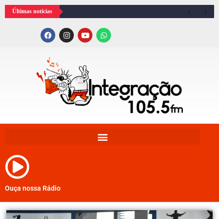
Últimas notícias
Ouça nossa Rádio