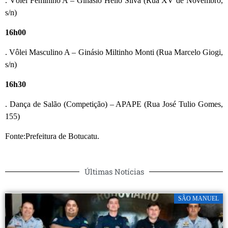
. Vôlei Feminino A – Ginásio Hélio Silva (Rua XV de Novembro,
s/n)
16h00
. Vôlei Masculino A – Ginásio Miltinho Monti (Rua Marcelo Giogi,
s/n)
16h30
. Dança de Salão (Competição) – APAPE (Rua José Tulio Gomes,
155)
Fonte:Prefeitura de Botucatu.
Últimas Notícias
SÃO MANUEL