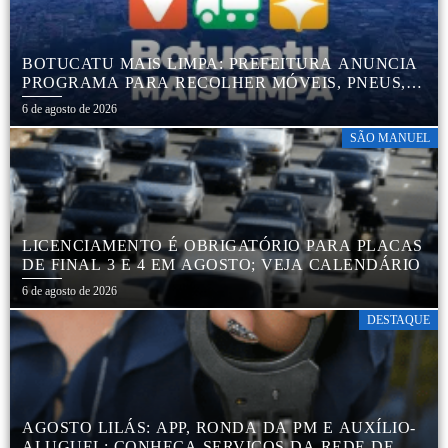
BOTUCATU MAIS LIMPA: PREFEITURA ANUNCIA
PROGRAMA PARA RECOLHER MÓVEIS, PNEUS,
COLCHÕES E OUTROS MATERIAIS SEM USO
6 de agosto de 2026
SÃO MANUEL
LICENCIAMENTO É OBRIGATÓRIO PARA PLACAS
DE FINAL 3 E 4 EM AGOSTO; VEJA CALENDÁRIO
6 de agosto de 2026
DESTAQUE
AGOSTO LILÁS: APP, RONDA DA PM E AUXÍLIO-
ALUGUEL; CONHEÇA SERVIÇOS DA REDE DE